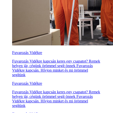
Fuvarozás Vidékre
Fuvarozás Vidékre kapcsán keres egy csapatot? Remek
helyen jár, cégünk örömmel segít önnek Fuvarozás
Vidékre kapcsán. Hívjon minket és mi örömmel
segítünk
Fuvarozás Vidékre
Fuvarozás Vidékre kapcsán keres egy csapatot? Remek
helyen jár, cégünk örömmel segít önnek Fuvarozás
Vidékre kapcsán. Hívjon minket és mi örömmel
segítünk