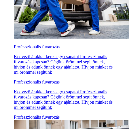
Professzionális fuvarozás
Kedvező árakkal keres egy csapatot Professzionális
fuvarozás kapcsán? Cégünk örömmel segít önnek,
hívjon és adunk önnek egy ajánlatot. Hívjon minket és
mi örömmel segítünk
Professzionális fuvarozás
Kedvező árakkal keres egy csapatot Professzionális
fuvarozás kapcsán? Cégünk örömmel segít önnek,
hívjon és adunk önnek egy ajánlatot. Hívjon minket és
mi örömmel segítünk
Professzionális fuvarozás