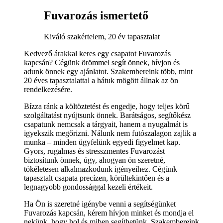
Fuvarozás ismertető
Kiváló szakértelem, 20 év tapasztalat
Kedvező árakkal keres egy csapatot Fuvarozás
kapcsán? Cégünk örömmel segít önnek, hívjon és
adunk önnek egy ajánlatot. Szakembereink több, mint
20 éves tapasztalattal a hátuk mögött állnak az ön
rendelkezésére.
Bízza ránk a költöztetést és engedje, hogy teljes körű
szolgáltatást nyújtsunk önnek. Barátságos, segítőkész
csapatunk nemcsak a tárgyait, hanem a nyugalmát is
igyekszik megőrizni. Nálunk nem futószalagon zajlik a
munka – minden ügyfelünk egyedi figyelmet kap.
Gyors, rugalmas és stresszmentes Fuvarozást
biztosítunk önnek, úgy, ahogyan ön szeretné,
tökéletesen alkalmazkodunk igényeihez. Cégünk
tapasztalt csapata precízen, körültekintően és a
legnagyobb gondossággal kezeli értékeit.
Ha Ön is szeretné igénybe venni a segítségünket
Fuvarozás kapcsán, kérem hívjon minket és mondja el
nekünk, hogy hol és miben segíthetünk. Szakembereink