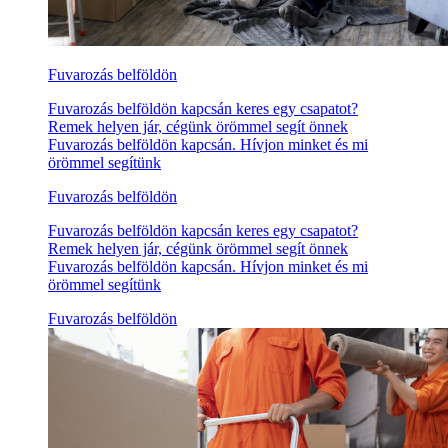
Fuvarozás belföldön
Fuvarozás belföldön kapcsán keres egy csapatot?
Remek helyen jár, cégünk örömmel segít önnek
Fuvarozás belföldön kapcsán. Hívjon minket és mi
örömmel segítünk
Fuvarozás belföldön
Fuvarozás belföldön kapcsán keres egy csapatot?
Remek helyen jár, cégünk örömmel segít önnek
Fuvarozás belföldön kapcsán. Hívjon minket és mi
örömmel segítünk
Fuvarozás belföldön