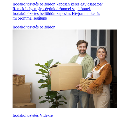
Irodaköltöztetés belföldön kapcsán keres egy csapatot?
Remek helyen jár, cégünk örömmel segít önnek
Irodaköltöztetés belföldön kapcsán. Hívjon minket és
mi örömmel segítünk
Irodaköltöztetés belföldön
Irodaköltöztetés Vidékre