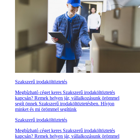
Szakszerű irodaköltöztetés
Megbízható céget keres Szakszerű irodaköltöztetés
kapcsán? Remek helyen jár, vállalkozásunk örömmel
segít önnek Szakszerű irodaköltöztetésben. Hívjon
minket és mi örömmel segítünk
Szakszerű irodaköltöztetés
Megbízható céget keres Szakszerű irodaköltöztetés
kapcsán? Remek helyen jár, vállalkozásunk örömmel