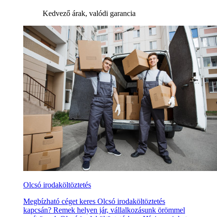
Kedvező árak, valódi garancia
Olcsó irodaköltöztetés
Megbízható céget keres Olcsó irodaköltöztetés
kapcsán? Remek helyen jár, vállalkozásunk örömmel