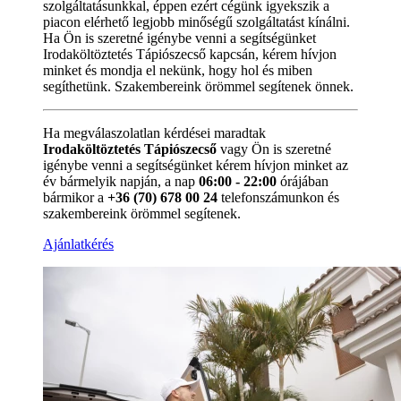
szolgáltatásunkkal, éppen ezért cégünk igyekszik a
piacon elérhető legjobb minőségű szolgáltatást kínálni.
Ha Ön is szeretné igénybe venni a segítségünket
Irodaköltöztetés Tápiószecső kapcsán, kérem hívjon
minket és mondja el nekünk, hogy hol és miben
segíthetünk. Szakembereink örömmel segítenek önnek.
Ha megválaszolatlan kérdései maradtak
Irodaköltöztetés Tápiószecső
vagy Ön is szeretné
igénybe venni a segítségünket kérem hívjon minket az
év bármelyik napján, a nap
06:00 - 22:00
órájában
bármikor a
+36 (70) 678 00 24
telefonszámunkon és
szakembereink örömmel segítenek.
Ajánlatkérés