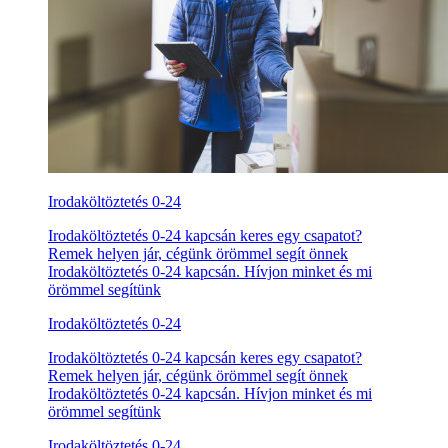
Irodaköltöztetés 0-24
Irodaköltöztetés 0-24 kapcsán keres egy csapatot?
Remek helyen jár, cégünk örömmel segít önnek
Irodaköltöztetés 0-24 kapcsán. Hívjon minket és mi
örömmel segítünk
Irodaköltöztetés 0-24
Irodaköltöztetés 0-24 kapcsán keres egy csapatot?
Remek helyen jár, cégünk örömmel segít önnek
Irodaköltöztetés 0-24 kapcsán. Hívjon minket és mi
örömmel segítünk
Irodaköltöztetés 0-24