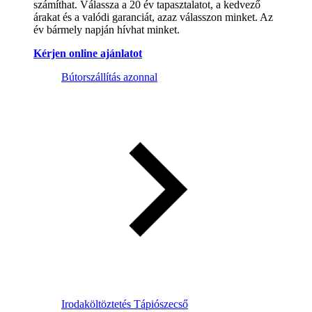
számíthat. Válassza a 20 év tapasztalatot, a kedvező
árakat és a valódi garanciát, azaz válasszon minket. Az
év bármely napján hívhat minket.
Kérjen online ajánlatot
Bútorszállítás azonnal
Irodaköltöztetés Tápiószecső