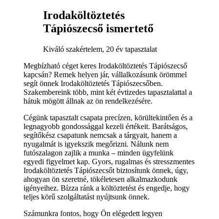
Irodaköltöztetés
Tápiószecső ismertető
Kiváló szakértelem, 20 év tapasztalat
Megbízható céget keres Irodaköltöztetés Tápiószecső
kapcsán? Remek helyen jár, vállalkozásunk örömmel
segít önnek Irodaköltöztetés Tápiószecsőben.
Szakembereink több, mint két évtizedes tapasztalattal a
hátuk mögött állnak az ön rendelkezésére.
Cégünk tapasztalt csapata precízen, körültekintően és a
legnagyobb gondossággal kezeli értékeit. Barátságos,
segítőkész csapatunk nemcsak a tárgyait, hanem a
nyugalmát is igyekszik megőrizni. Nálunk nem
futószalagon zajlik a munka – minden ügyfelünk
egyedi figyelmet kap. Gyors, rugalmas és stresszmentes
Irodaköltöztetés Tápiószecsőt biztosítunk önnek, úgy,
ahogyan ön szeretné, tökéletesen alkalmazkodunk
igényeihez. Bízza ránk a költöztetést és engedje, hogy
teljes körű szolgáltatást nyújtsunk önnek.
Számunkra fontos, hogy Ön elégedett legyen