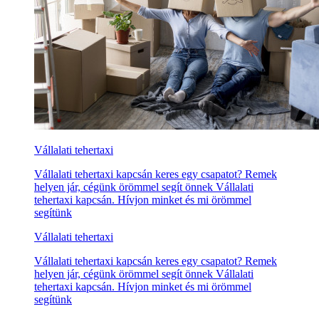
Vállalati tehertaxi
Vállalati tehertaxi kapcsán keres egy csapatot? Remek
helyen jár, cégünk örömmel segít önnek Vállalati
tehertaxi kapcsán. Hívjon minket és mi örömmel
segítünk
Vállalati tehertaxi
Vállalati tehertaxi kapcsán keres egy csapatot? Remek
helyen jár, cégünk örömmel segít önnek Vállalati
tehertaxi kapcsán. Hívjon minket és mi örömmel
segítünk