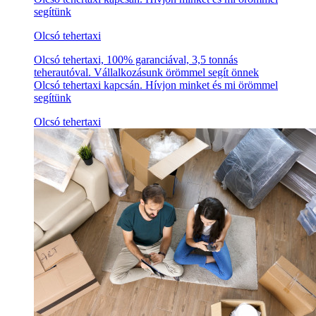
segítünk
Olcsó tehertaxi
Olcsó tehertaxi, 100% garanciával, 3,5 tonnás
teherautóval. Vállalkozásunk örömmel segít önnek
Olcsó tehertaxi kapcsán. Hívjon minket és mi örömmel
segítünk
Olcsó tehertaxi