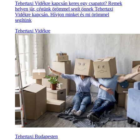
Tehertaxi Vidékre kapcsán keres egy csapatot? Remek
helyen jár, cégünk örömmel segít önnek Tehertaxi
Vidékre kapcsán. Hívjon minket és mi örömmel
segítünk
Tehertaxi Vidékre
Tehertaxi Budapesten