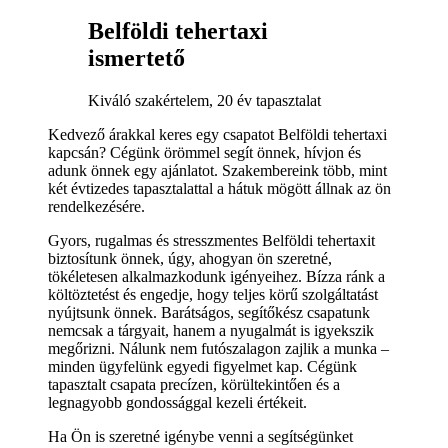
Belföldi tehertaxi
ismertető
Kiváló szakértelem, 20 év tapasztalat
Kedvező árakkal keres egy csapatot Belföldi tehertaxi
kapcsán? Cégünk örömmel segít önnek, hívjon és
adunk önnek egy ajánlatot. Szakembereink több, mint
két évtizedes tapasztalattal a hátuk mögött állnak az ön
rendelkezésére.
Gyors, rugalmas és stresszmentes Belföldi tehertaxit
biztosítunk önnek, úgy, ahogyan ön szeretné,
tökéletesen alkalmazkodunk igényeihez. Bízza ránk a
költöztetést és engedje, hogy teljes körű szolgáltatást
nyújtsunk önnek. Barátságos, segítőkész csapatunk
nemcsak a tárgyait, hanem a nyugalmát is igyekszik
megőrizni. Nálunk nem futószalagon zajlik a munka –
minden ügyfelünk egyedi figyelmet kap. Cégünk
tapasztalt csapata precízen, körültekintően és a
legnagyobb gondossággal kezeli értékeit.
Ha Ön is szeretné igénybe venni a segítségünket