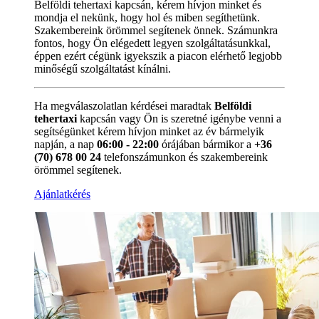
Belföldi tehertaxi kapcsán, kérem hívjon minket és
mondja el nekünk, hogy hol és miben segíthetünk.
Szakembereink örömmel segítenek önnek. Számunkra
fontos, hogy Ön elégedett legyen szolgáltatásunkkal,
éppen ezért cégünk igyekszik a piacon elérhető legjobb
minőségű szolgáltatást kínálni.
Ha megválaszolatlan kérdései maradtak
Belföldi
tehertaxi
kapcsán vagy Ön is szeretné igénybe venni a
segítségünket kérem hívjon minket az év bármelyik
napján, a nap
06:00 - 22:00
órájában bármikor a
+36
(70) 678 00 24
telefonszámunkon és szakembereink
örömmel segítenek.
Ajánlatkérés