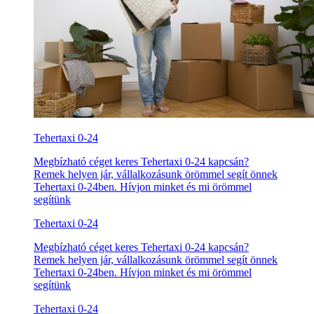
Tehertaxi 0-24
Megbízható céget keres Tehertaxi 0-24 kapcsán?
Remek helyen jár, vállalkozásunk örömmel segít önnek
Tehertaxi 0-24ben. Hívjon minket és mi örömmel
segítünk
Tehertaxi 0-24
Megbízható céget keres Tehertaxi 0-24 kapcsán?
Remek helyen jár, vállalkozásunk örömmel segít önnek
Tehertaxi 0-24ben. Hívjon minket és mi örömmel
segítünk
Tehertaxi 0-24