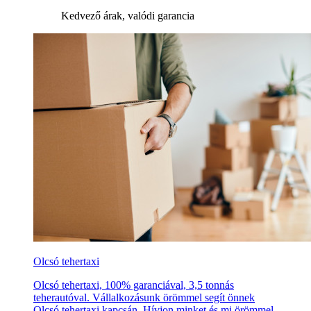
Kedvező árak, valódi garancia
Olcsó tehertaxi
Olcsó tehertaxi, 100% garanciával, 3,5 tonnás
teherautóval. Vállalkozásunk örömmel segít önnek
Olcsó tehertaxi kapcsán. Hívjon minket és mi örömmel