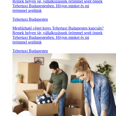
Remek helyen jár, vállalkozásunk örömmel segít önnek
Tehertaxi Budapestenben. Hívjon minket és mi
örömmel segítünk
Tehertaxi Budapesten
Megbízható céget keres Tehertaxi Budapesten kapcsán?
Remek helyen jár, vállalkozásunk örömmel segít önnek
Tehertaxi Budapestenben. Hívjon minket és mi
örömmel segítünk
Tehertaxi Budapesten