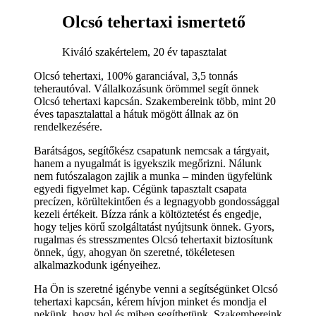
Olcsó tehertaxi ismertető
Kiváló szakértelem, 20 év tapasztalat
Olcsó tehertaxi, 100% garanciával, 3,5 tonnás
teherautóval. Vállalkozásunk örömmel segít önnek
Olcsó tehertaxi kapcsán. Szakembereink több, mint 20
éves tapasztalattal a hátuk mögött állnak az ön
rendelkezésére.
Barátságos, segítőkész csapatunk nemcsak a tárgyait,
hanem a nyugalmát is igyekszik megőrizni. Nálunk
nem futószalagon zajlik a munka – minden ügyfelünk
egyedi figyelmet kap. Cégünk tapasztalt csapata
precízen, körültekintően és a legnagyobb gondossággal
kezeli értékeit. Bízza ránk a költöztetést és engedje,
hogy teljes körű szolgáltatást nyújtsunk önnek. Gyors,
rugalmas és stresszmentes Olcsó tehertaxit biztosítunk
önnek, úgy, ahogyan ön szeretné, tökéletesen
alkalmazkodunk igényeihez.
Ha Ön is szeretné igénybe venni a segítségünket Olcsó
tehertaxi kapcsán, kérem hívjon minket és mondja el
nekünk, hogy hol és miben segíthetünk. Szakembereink