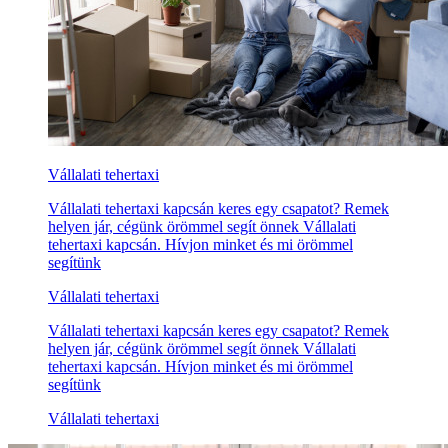
Vállalati tehertaxi
Vállalati tehertaxi kapcsán keres egy csapatot? Remek
helyen jár, cégünk örömmel segít önnek Vállalati
tehertaxi kapcsán. Hívjon minket és mi örömmel
segítünk
Vállalati tehertaxi
Vállalati tehertaxi kapcsán keres egy csapatot? Remek
helyen jár, cégünk örömmel segít önnek Vállalati
tehertaxi kapcsán. Hívjon minket és mi örömmel
segítünk
Vállalati tehertaxi