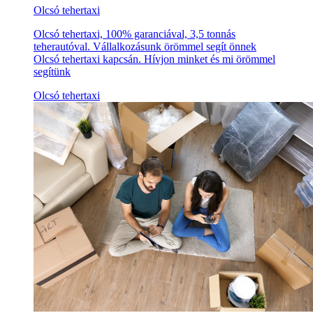
Olcsó tehertaxi
Olcsó tehertaxi, 100% garanciával, 3,5 tonnás
teherautóval. Vállalkozásunk örömmel segít önnek
Olcsó tehertaxi kapcsán. Hívjon minket és mi örömmel
segítünk
Olcsó tehertaxi