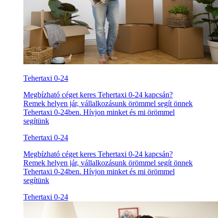
Tehertaxi 0-24
Megbízható céget keres Tehertaxi 0-24 kapcsán?
Remek helyen jár, vállalkozásunk örömmel segít önnek
Tehertaxi 0-24ben. Hívjon minket és mi örömmel
segítünk
Tehertaxi 0-24
Megbízható céget keres Tehertaxi 0-24 kapcsán?
Remek helyen jár, vállalkozásunk örömmel segít önnek
Tehertaxi 0-24ben. Hívjon minket és mi örömmel
segítünk
Tehertaxi 0-24