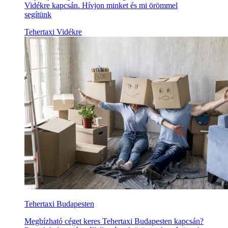
Vidékre kapcsán. Hívjon minket és mi örömmel
segítünk
Tehertaxi Vidékre
Tehertaxi Budapesten
Megbízható céget keres Tehertaxi Budapesten kapcsán?