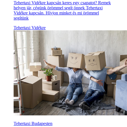
Tehertaxi Vidékre kapcsán keres egy csapatot? Remek
helyen jár, cégünk örömmel segít önnek Tehertaxi
Vidékre kapcsán. Hívjon minket és mi örömmel
segítünk
Tehertaxi Vidékre
Tehertaxi Budapesten