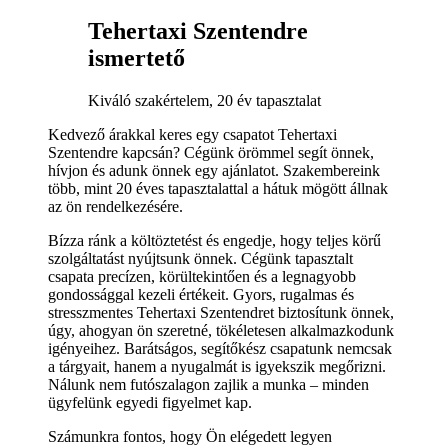
Tehertaxi Szentendre
ismertető
Kiváló szakértelem, 20 év tapasztalat
Kedvező árakkal keres egy csapatot Tehertaxi
Szentendre kapcsán? Cégünk örömmel segít önnek,
hívjon és adunk önnek egy ajánlatot. Szakembereink
több, mint 20 éves tapasztalattal a hátuk mögött állnak
az ön rendelkezésére.
Bízza ránk a költöztetést és engedje, hogy teljes körű
szolgáltatást nyújtsunk önnek. Cégünk tapasztalt
csapata precízen, körültekintően és a legnagyobb
gondossággal kezeli értékeit. Gyors, rugalmas és
stresszmentes Tehertaxi Szentendret biztosítunk önnek,
úgy, ahogyan ön szeretné, tökéletesen alkalmazkodunk
igényeihez. Barátságos, segítőkész csapatunk nemcsak
a tárgyait, hanem a nyugalmát is igyekszik megőrizni.
Nálunk nem futószalagon zajlik a munka – minden
ügyfelünk egyedi figyelmet kap.
Számunkra fontos, hogy Ön elégedett legyen