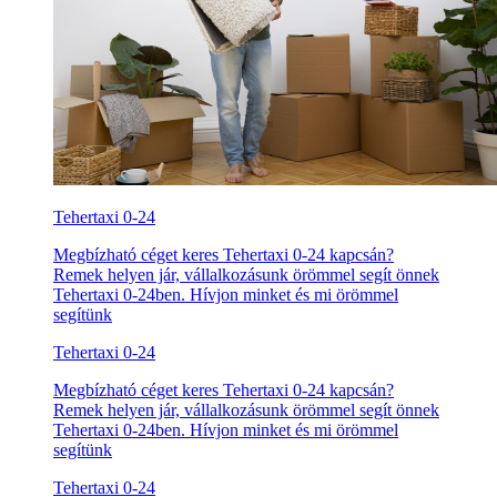
Tehertaxi 0-24
Megbízható céget keres Tehertaxi 0-24 kapcsán?
Remek helyen jár, vállalkozásunk örömmel segít önnek
Tehertaxi 0-24ben. Hívjon minket és mi örömmel
segítünk
Tehertaxi 0-24
Megbízható céget keres Tehertaxi 0-24 kapcsán?
Remek helyen jár, vállalkozásunk örömmel segít önnek
Tehertaxi 0-24ben. Hívjon minket és mi örömmel
segítünk
Tehertaxi 0-24