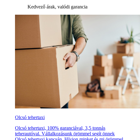
Kedvező árak, valódi garancia
Olcsó tehertaxi
Olcsó tehertaxi, 100% garanciával, 3,5 tonnás
teherautóval. Vállalkozásunk örömmel segít önnek
Olcsó tehertaxi kapcsán. Hívjon minket és mi örömmel