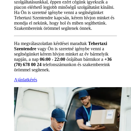
szolgáltatásunkkal, éppen ezért cégünk igyekszik a
piacon elérhető legjobb minőségű szolgáltatást kínálni.
Ha Ön is szeretné igénybe venni a segítségünket
Tehertaxi Szentendre kapcsán, kérem hívjon minket és
mondja el nekünk, hogy hol és miben segíthetünk.
Szakembereink örömmel segítenek önnek.
Ha megválaszolatlan kérdései maradtak
Tehertaxi
Szentendre
vagy Ön is szeretné igénybe venni a
segítségünket kérem hívjon minket az év bármelyik
napján, a nap
06:00 - 22:00
órájában bármikor a
+36
(70) 678 00 24
telefonszámunkon és szakembereink
örömmel segítenek.
Ajánlatkérés