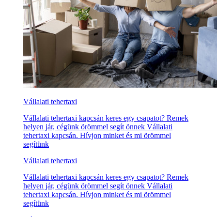
Vállalati tehertaxi
Vállalati tehertaxi kapcsán keres egy csapatot? Remek
helyen jár, cégünk örömmel segít önnek Vállalati
tehertaxi kapcsán. Hívjon minket és mi örömmel
segítünk
Vállalati tehertaxi
Vállalati tehertaxi kapcsán keres egy csapatot? Remek
helyen jár, cégünk örömmel segít önnek Vállalati
tehertaxi kapcsán. Hívjon minket és mi örömmel
segítünk