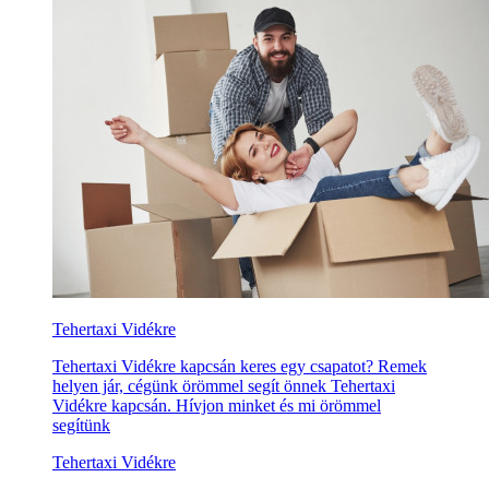
Tehertaxi Vidékre
Tehertaxi Vidékre kapcsán keres egy csapatot? Remek
helyen jár, cégünk örömmel segít önnek Tehertaxi
Vidékre kapcsán. Hívjon minket és mi örömmel
segítünk
Tehertaxi Vidékre