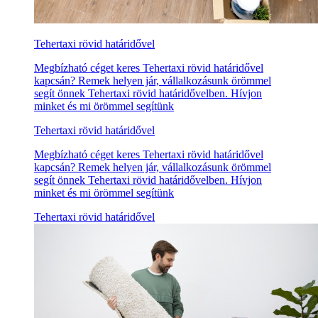
Tehertaxi rövid határidővel
Megbízható céget keres Tehertaxi rövid határidővel
kapcsán? Remek helyen jár, vállalkozásunk örömmel
segít önnek Tehertaxi rövid határidővelben. Hívjon
minket és mi örömmel segítünk
Tehertaxi rövid határidővel
Megbízható céget keres Tehertaxi rövid határidővel
kapcsán? Remek helyen jár, vállalkozásunk örömmel
segít önnek Tehertaxi rövid határidővelben. Hívjon
minket és mi örömmel segítünk
Tehertaxi rövid határidővel