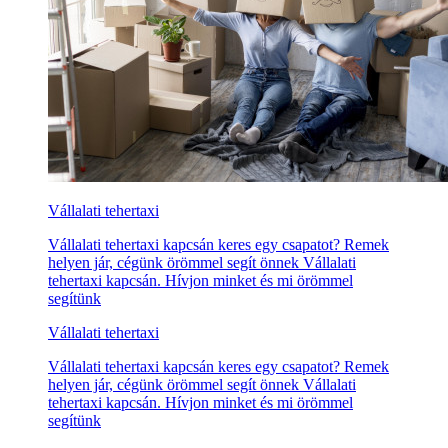
Vállalati tehertaxi
Vállalati tehertaxi kapcsán keres egy csapatot? Remek
helyen jár, cégünk örömmel segít önnek Vállalati
tehertaxi kapcsán. Hívjon minket és mi örömmel
segítünk
Vállalati tehertaxi
Vállalati tehertaxi kapcsán keres egy csapatot? Remek
helyen jár, cégünk örömmel segít önnek Vállalati
tehertaxi kapcsán. Hívjon minket és mi örömmel
segítünk