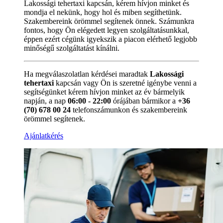
Lakossági tehertaxi kapcsán, kérem hívjon minket és
mondja el nekünk, hogy hol és miben segíthetünk.
Szakembereink örömmel segítenek önnek. Számunkra
fontos, hogy Ön elégedett legyen szolgáltatásunkkal,
éppen ezért cégünk igyekszik a piacon elérhető legjobb
minőségű szolgáltatást kínálni.
Ha megválaszolatlan kérdései maradtak
Lakossági
tehertaxi
kapcsán vagy Ön is szeretné igénybe venni a
segítségünket kérem hívjon minket az év bármelyik
napján, a nap
06:00 - 22:00
órájában bármikor a
+36
(70) 678 00 24
telefonszámunkon és szakembereink
örömmel segítenek.
Ajánlatkérés