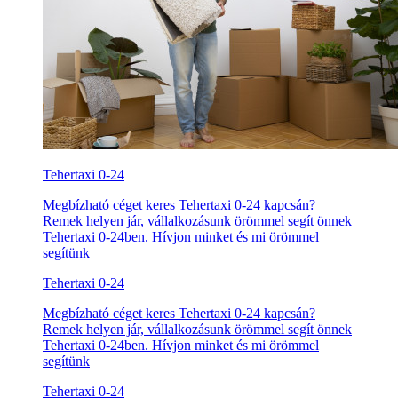
Tehertaxi 0-24
Megbízható céget keres Tehertaxi 0-24 kapcsán?
Remek helyen jár, vállalkozásunk örömmel segít önnek
Tehertaxi 0-24ben. Hívjon minket és mi örömmel
segítünk
Tehertaxi 0-24
Megbízható céget keres Tehertaxi 0-24 kapcsán?
Remek helyen jár, vállalkozásunk örömmel segít önnek
Tehertaxi 0-24ben. Hívjon minket és mi örömmel
segítünk
Tehertaxi 0-24