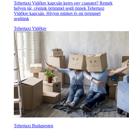
Tehertaxi Vidékre kapcsán keres egy csapatot? Remek
helyen jár, cégünk örömmel segít önnek Tehertaxi
Vidékre kapcsán. Hívjon minket és mi örömmel
segítünk
Tehertaxi Vidékre
Tehertaxi Budapesten