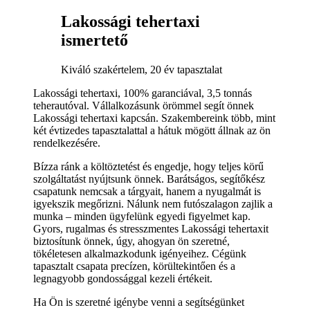
Lakossági tehertaxi
ismertető
Kiváló szakértelem, 20 év tapasztalat
Lakossági tehertaxi, 100% garanciával, 3,5 tonnás
teherautóval. Vállalkozásunk örömmel segít önnek
Lakossági tehertaxi kapcsán. Szakembereink több, mint
két évtizedes tapasztalattal a hátuk mögött állnak az ön
rendelkezésére.
Bízza ránk a költöztetést és engedje, hogy teljes körű
szolgáltatást nyújtsunk önnek. Barátságos, segítőkész
csapatunk nemcsak a tárgyait, hanem a nyugalmát is
igyekszik megőrizni. Nálunk nem futószalagon zajlik a
munka – minden ügyfelünk egyedi figyelmet kap.
Gyors, rugalmas és stresszmentes Lakossági tehertaxit
biztosítunk önnek, úgy, ahogyan ön szeretné,
tökéletesen alkalmazkodunk igényeihez. Cégünk
tapasztalt csapata precízen, körültekintően és a
legnagyobb gondossággal kezeli értékeit.
Ha Ön is szeretné igénybe venni a segítségünket