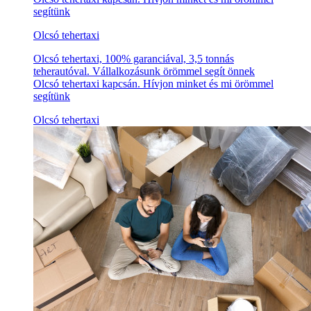
segítünk
Olcsó tehertaxi
Olcsó tehertaxi, 100% garanciával, 3,5 tonnás
teherautóval. Vállalkozásunk örömmel segít önnek
Olcsó tehertaxi kapcsán. Hívjon minket és mi örömmel
segítünk
Olcsó tehertaxi