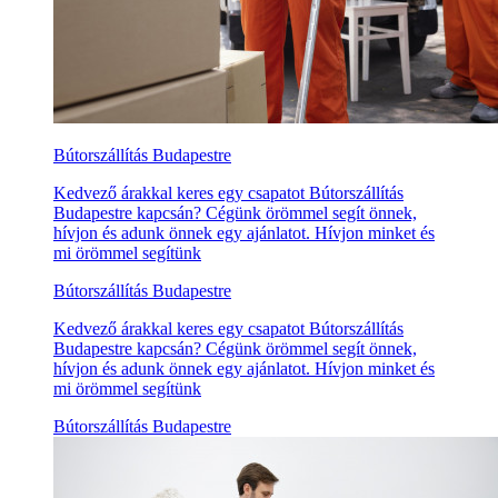
Bútorszállítás Budapestre
Kedvező árakkal keres egy csapatot Bútorszállítás
Budapestre kapcsán? Cégünk örömmel segít önnek,
hívjon és adunk önnek egy ajánlatot. Hívjon minket és
mi örömmel segítünk
Bútorszállítás Budapestre
Kedvező árakkal keres egy csapatot Bútorszállítás
Budapestre kapcsán? Cégünk örömmel segít önnek,
hívjon és adunk önnek egy ajánlatot. Hívjon minket és
mi örömmel segítünk
Bútorszállítás Budapestre