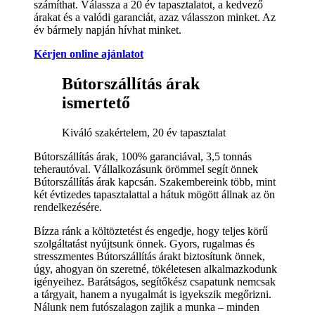
számíthat. Válassza a 20 év tapasztalatot, a kedvező
árakat és a valódi garanciát, azaz válasszon minket. Az
év bármely napján hívhat minket.
Kérjen online ajánlatot
Bútorszállítás árak
ismertető
Kiváló szakértelem, 20 év tapasztalat
Bútorszállítás árak, 100% garanciával, 3,5 tonnás
teherautóval. Vállalkozásunk örömmel segít önnek
Bútorszállítás árak kapcsán. Szakembereink több, mint
két évtizedes tapasztalattal a hátuk mögött állnak az ön
rendelkezésére.
Bízza ránk a költöztetést és engedje, hogy teljes körű
szolgáltatást nyújtsunk önnek. Gyors, rugalmas és
stresszmentes Bútorszállítás árakt biztosítunk önnek,
úgy, ahogyan ön szeretné, tökéletesen alkalmazkodunk
igényeihez. Barátságos, segítőkész csapatunk nemcsak
a tárgyait, hanem a nyugalmát is igyekszik megőrizni.
Nálunk nem futószalagon zajlik a munka – minden