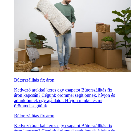
Bútorszállítás fix áron
Kedvező árakkal keres egy csapatot Bútorszállítás fix
áron kapcsán? Cégünk örömmel segít önnek, hívjon és
adunk önnek egy ajánlatot. Hívjon minket és mi
örömmel segítünk
Bútorszállítás fix áron
Kedvező árakkal keres egy csapatot Bútorszállítás fix
áron kapcsán? Cégünk örömmel segít önnek, hívjon és