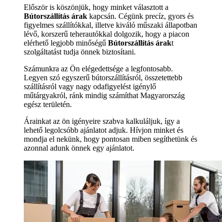
Először is köszönjük, hogy minket választott a
Bútorszállítás árak
kapcsán. Cégünk precíz, gyors és
figyelmes szállítókkal, illetve kiváló műszaki állapotban
lévő, korszerű teherautókkal dolgozik, hogy a piacon
elérhető legjobb minőségű
Bútorszállítás árak
t
szolgáltatást tudja önnek biztosítani.
Számunkra az Ön elégedettsége a legfontosabb.
Legyen szó egyszerű bútorszállításról, összetettebb
szállításról vagy nagy odafigyelést igénylő
műtárgyakról, ránk mindig számíthat Magyarország
egész területén.
Árainkat az ön igényeire szabva kalkuláljuk, így a
lehető legolcsóbb ajánlatot adjuk. Hívjon minket és
mondja el nekünk, hogy pontosan miben segíthetünk és
azonnal adunk önnek egy ajánlatot.