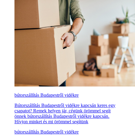
bútorszállítás Budapestről vidékre
Bútorszállítás Budapestről vidékre kapcsán keres egy
csapatot? Remek helyen jár, cégünk örömmel segít
önnek bútorszállítás Budapestről vidékre kapcsán.
Hívjon minket és mi örömmel segítünk
bútorszállítás Budapestről vidékre