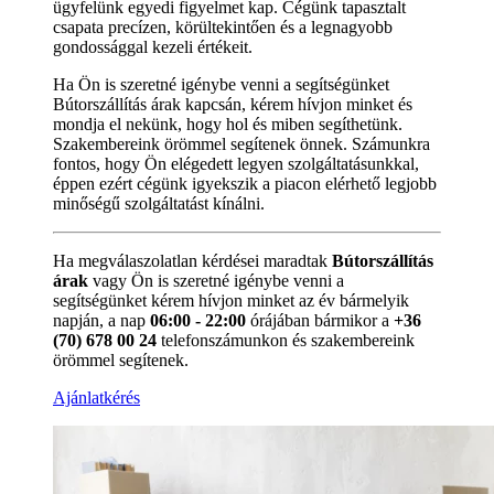
ügyfelünk egyedi figyelmet kap. Cégünk tapasztalt
csapata precízen, körültekintően és a legnagyobb
gondossággal kezeli értékeit.
Ha Ön is szeretné igénybe venni a segítségünket
Bútorszállítás árak kapcsán, kérem hívjon minket és
mondja el nekünk, hogy hol és miben segíthetünk.
Szakembereink örömmel segítenek önnek. Számunkra
fontos, hogy Ön elégedett legyen szolgáltatásunkkal,
éppen ezért cégünk igyekszik a piacon elérhető legjobb
minőségű szolgáltatást kínálni.
Ha megválaszolatlan kérdései maradtak
Bútorszállítás
árak
vagy Ön is szeretné igénybe venni a
segítségünket kérem hívjon minket az év bármelyik
napján, a nap
06:00 - 22:00
órájában bármikor a
+36
(70) 678 00 24
telefonszámunkon és szakembereink
örömmel segítenek.
Ajánlatkérés