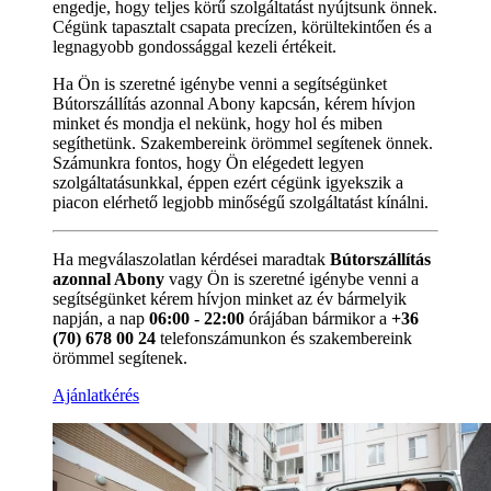
engedje, hogy teljes körű szolgáltatást nyújtsunk önnek.
Cégünk tapasztalt csapata precízen, körültekintően és a
legnagyobb gondossággal kezeli értékeit.
Ha Ön is szeretné igénybe venni a segítségünket
Bútorszállítás azonnal Abony kapcsán, kérem hívjon
minket és mondja el nekünk, hogy hol és miben
segíthetünk. Szakembereink örömmel segítenek önnek.
Számunkra fontos, hogy Ön elégedett legyen
szolgáltatásunkkal, éppen ezért cégünk igyekszik a
piacon elérhető legjobb minőségű szolgáltatást kínálni.
Ha megválaszolatlan kérdései maradtak
Bútorszállítás
azonnal Abony
vagy Ön is szeretné igénybe venni a
segítségünket kérem hívjon minket az év bármelyik
napján, a nap
06:00 - 22:00
órájában bármikor a
+36
(70) 678 00 24
telefonszámunkon és szakembereink
örömmel segítenek.
Ajánlatkérés