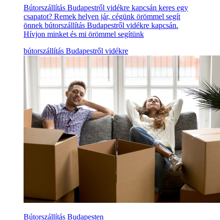
Bútorszállítás Budapestről vidékre kapcsán keres egy
csapatot? Remek helyen jár, cégünk örömmel segít
önnek bútorszállítás Budapestről vidékre kapcsán.
Hívjon minket és mi örömmel segítünk
bútorszállítás Budapestről vidékre
Bútorszállítás Budapesten