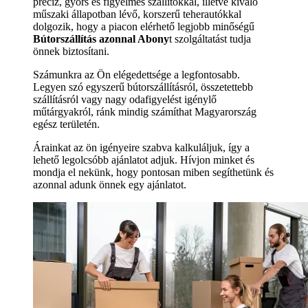
precíz, gyors és figyelmes szállítókkal, illetve kiváló
műszaki állapotban lévő, korszerű teherautókkal
dolgozik, hogy a piacon elérhető legjobb minőségű
Bútorszállítás azonnal Abony
t szolgáltatást tudja
önnek biztosítani.
Számunkra az Ön elégedettsége a legfontosabb.
Legyen szó egyszerű bútorszállításról, összetettebb
szállításról vagy nagy odafigyelést igénylő
műtárgyakról, ránk mindig számíthat Magyarország
egész területén.
Árainkat az ön igényeire szabva kalkuláljuk, így a
lehető legolcsóbb ajánlatot adjuk. Hívjon minket és
mondja el nekünk, hogy pontosan miben segíthetünk és
azonnal adunk önnek egy ajánlatot.