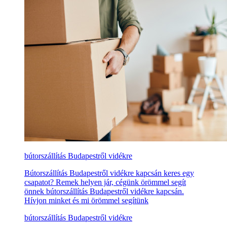
bútorszállítás Budapestről vidékre
Bútorszállítás Budapestről vidékre kapcsán keres egy
csapatot? Remek helyen jár, cégünk örömmel segít
önnek bútorszállítás Budapestről vidékre kapcsán.
Hívjon minket és mi örömmel segítünk
bútorszállítás Budapestről vidékre