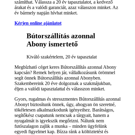
számíthat. Válassza a 20 év tapasztalatot, a kedvező
árakat és a valódi garanciát, azaz válasszon minket. Az
év bármely napján hívhat minket.
Kérjen online ajánlatot
Bútorszállítás azonnal
Abony ismertető
Kiváló szakértelem, 20 év tapasztalat
Megbízható céget keres Bútorszállítás azonnal Abony
kapcsán? Remek helyen jár, vállalkozásunk örömmel
segít önnek Bútorszállítás azonnal Abonyben.
Szakembereink 20 éve dolgoznak a szakmájukban,
éljen a valódi tapasztalattal és válasszon minket.
Gyors, rugalmas és stresszmentes Bútorszállítás azonnal
Abonyt biztosítunk önnek, úgy, ahogyan ön szeretné,
tökéletesen alkalmazkodunk igényeihez. Barátságos,
segítőkész csapatunk nemcsak a tárgyait, hanem a
nyugalmát is igyekszik megőrizni. Nálunk nem
futószalagon zajlik a munka – minden ügyfelünk
egyedi figyelmet kap. Bízza ránk a költöztetést és