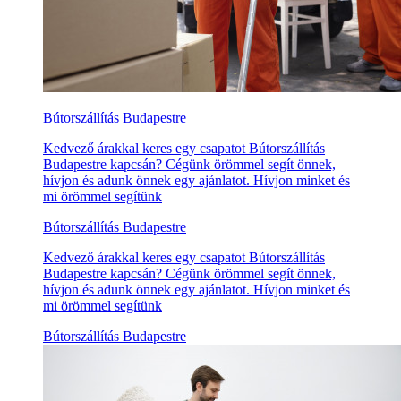
Bútorszállítás Budapestre
Kedvező árakkal keres egy csapatot Bútorszállítás
Budapestre kapcsán? Cégünk örömmel segít önnek,
hívjon és adunk önnek egy ajánlatot. Hívjon minket és
mi örömmel segítünk
Bútorszállítás Budapestre
Kedvező árakkal keres egy csapatot Bútorszállítás
Budapestre kapcsán? Cégünk örömmel segít önnek,
hívjon és adunk önnek egy ajánlatot. Hívjon minket és
mi örömmel segítünk
Bútorszállítás Budapestre