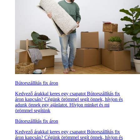
Bútorszállítás fix áron
Kedvező árakkal keres egy csapatot Bútorszállítás fix
áron kapcsán? Cégünk örömmel segít önnek, hívjon és
adunk önnek egy ajánlatot. Hívjon minket és mi
örömmel segítünk
Bútorszállítás fix áron
Kedvező árakkal keres egy csapatot Bútorszállítás fix
áron kapcsán? Cégünk örömmel segít önnek, hívjon és