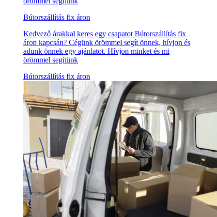
örömmel segítünk
Bútorszállítás fix áron
Kedvező árakkal keres egy csapatot Bútorszállítás fix
áron kapcsán? Cégünk örömmel segít önnek, hívjon és
adunk önnek egy ajánlatot. Hívjon minket és mi
örömmel segítünk
Bútorszállítás fix áron