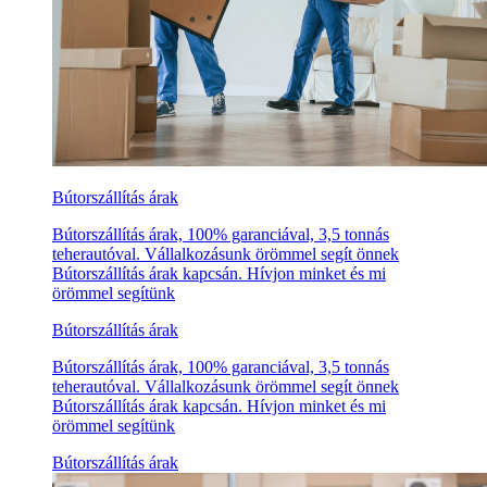
Bútorszállítás árak
Bútorszállítás árak, 100% garanciával, 3,5 tonnás
teherautóval. Vállalkozásunk örömmel segít önnek
Bútorszállítás árak kapcsán. Hívjon minket és mi
örömmel segítünk
Bútorszállítás árak
Bútorszállítás árak, 100% garanciával, 3,5 tonnás
teherautóval. Vállalkozásunk örömmel segít önnek
Bútorszállítás árak kapcsán. Hívjon minket és mi
örömmel segítünk
Bútorszállítás árak