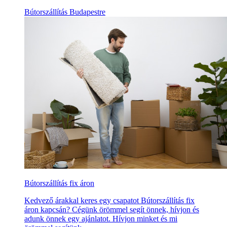
Bútorszállítás Budapestre
Bútorszállítás fix áron
Kedvező árakkal keres egy csapatot Bútorszállítás fix
áron kapcsán? Cégünk örömmel segít önnek, hívjon és
adunk önnek egy ajánlatot. Hívjon minket és mi