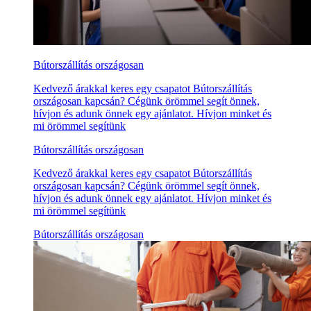
Bútorszállítás országosan
Kedvező árakkal keres egy csapatot Bútorszállítás
országosan kapcsán? Cégünk örömmel segít önnek,
hívjon és adunk önnek egy ajánlatot. Hívjon minket és
mi örömmel segítünk
Bútorszállítás országosan
Kedvező árakkal keres egy csapatot Bútorszállítás
országosan kapcsán? Cégünk örömmel segít önnek,
hívjon és adunk önnek egy ajánlatot. Hívjon minket és
mi örömmel segítünk
Bútorszállítás országosan