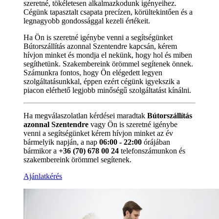
szeretné, tökéletesen alkalmazkodunk igényeihez.
Cégünk tapasztalt csapata precízen, körültekintően és a
legnagyobb gondossággal kezeli értékeit.
Ha Ön is szeretné igénybe venni a segítségünket
Bútorszállítás azonnal Szentendre kapcsán, kérem
hívjon minket és mondja el nekünk, hogy hol és miben
segíthetünk. Szakembereink örömmel segítenek önnek.
Számunkra fontos, hogy Ön elégedett legyen
szolgáltatásunkkal, éppen ezért cégünk igyekszik a
piacon elérhető legjobb minőségű szolgáltatást kínálni.
Ha megválaszolatlan kérdései maradtak
Bútorszállítás
azonnal Szentendre
vagy Ön is szeretné igénybe
venni a segítségünket kérem hívjon minket az év
bármelyik napján, a nap
06:00 - 22:00
órájában
bármikor a
+36 (70) 678 00 24
telefonszámunkon és
szakembereink örömmel segítenek.
Ajánlatkérés