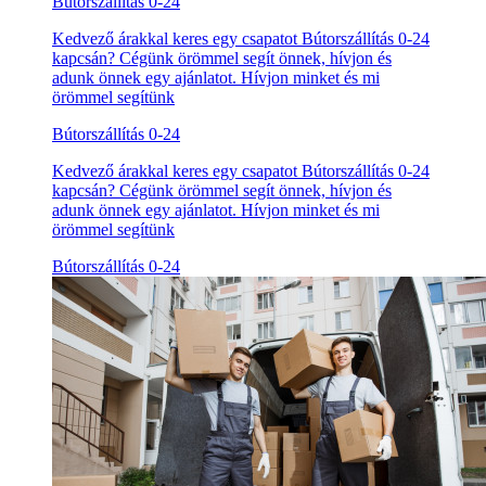
Bútorszállítás 0-24
Kedvező árakkal keres egy csapatot Bútorszállítás 0-24
kapcsán? Cégünk örömmel segít önnek, hívjon és
adunk önnek egy ajánlatot. Hívjon minket és mi
örömmel segítünk
Bútorszállítás 0-24
Kedvező árakkal keres egy csapatot Bútorszállítás 0-24
kapcsán? Cégünk örömmel segít önnek, hívjon és
adunk önnek egy ajánlatot. Hívjon minket és mi
örömmel segítünk
Bútorszállítás 0-24