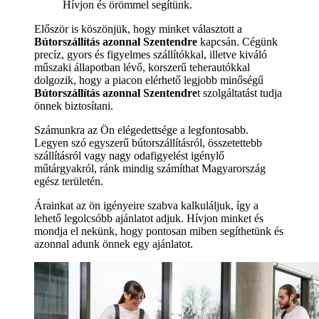
Hívjon és örömmel segítünk.
Először is köszönjük, hogy minket választott a
Bútorszállítás azonnal Szentendre
kapcsán. Cégünk
precíz, gyors és figyelmes szállítókkal, illetve kiváló
műszaki állapotban lévő, korszerű teherautókkal
dolgozik, hogy a piacon elérhető legjobb minőségű
Bútorszállítás azonnal Szentendre
t szolgáltatást tudja
önnek biztosítani.
Számunkra az Ön elégedettsége a legfontosabb.
Legyen szó egyszerű bútorszállításról, összetettebb
szállításról vagy nagy odafigyelést igénylő
műtárgyakról, ránk mindig számíthat Magyarország
egész területén.
Árainkat az ön igényeire szabva kalkuláljuk, így a
lehető legolcsóbb ajánlatot adjuk. Hívjon minket és
mondja el nekünk, hogy pontosan miben segíthetünk és
azonnal adunk önnek egy ajánlatot.