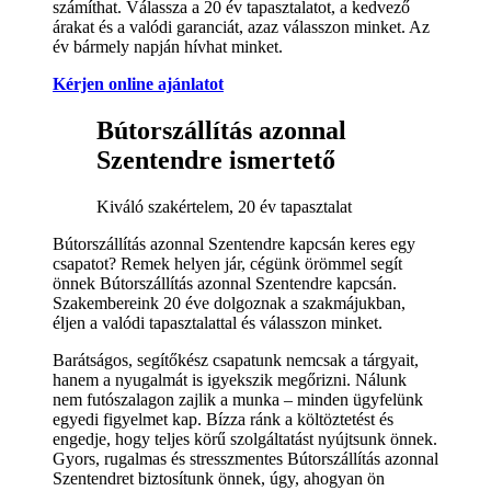
számíthat. Válassza a 20 év tapasztalatot, a kedvező
árakat és a valódi garanciát, azaz válasszon minket. Az
év bármely napján hívhat minket.
Kérjen online ajánlatot
Bútorszállítás azonnal
Szentendre ismertető
Kiváló szakértelem, 20 év tapasztalat
Bútorszállítás azonnal Szentendre kapcsán keres egy
csapatot? Remek helyen jár, cégünk örömmel segít
önnek Bútorszállítás azonnal Szentendre kapcsán.
Szakembereink 20 éve dolgoznak a szakmájukban,
éljen a valódi tapasztalattal és válasszon minket.
Barátságos, segítőkész csapatunk nemcsak a tárgyait,
hanem a nyugalmát is igyekszik megőrizni. Nálunk
nem futószalagon zajlik a munka – minden ügyfelünk
egyedi figyelmet kap. Bízza ránk a költöztetést és
engedje, hogy teljes körű szolgáltatást nyújtsunk önnek.
Gyors, rugalmas és stresszmentes Bútorszállítás azonnal
Szentendret biztosítunk önnek, úgy, ahogyan ön