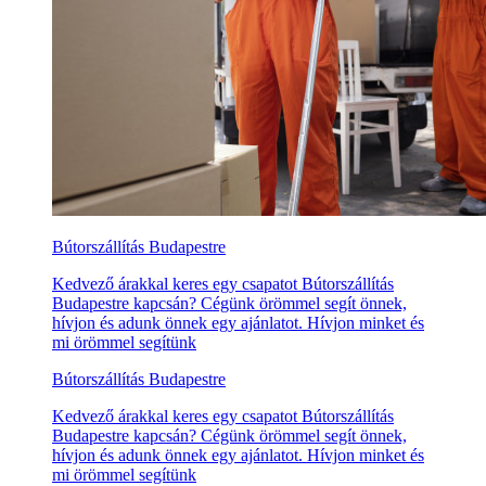
Bútorszállítás Budapestre
Kedvező árakkal keres egy csapatot Bútorszállítás
Budapestre kapcsán? Cégünk örömmel segít önnek,
hívjon és adunk önnek egy ajánlatot. Hívjon minket és
mi örömmel segítünk
Bútorszállítás Budapestre
Kedvező árakkal keres egy csapatot Bútorszállítás
Budapestre kapcsán? Cégünk örömmel segít önnek,
hívjon és adunk önnek egy ajánlatot. Hívjon minket és
mi örömmel segítünk