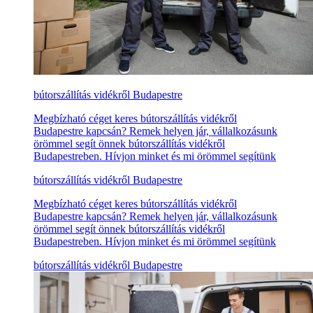
bútorszállítás vidékről Budapestre
Megbízható céget keres bútorszállítás vidékről
Budapestre kapcsán? Remek helyen jár, vállalkozásunk
örömmel segít önnek bútorszállítás vidékről
Budapestreben. Hívjon minket és mi örömmel segítünk
bútorszállítás vidékről Budapestre
Megbízható céget keres bútorszállítás vidékről
Budapestre kapcsán? Remek helyen jár, vállalkozásunk
örömmel segít önnek bútorszállítás vidékről
Budapestreben. Hívjon minket és mi örömmel segítünk
bútorszállítás vidékről Budapestre