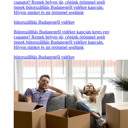
csapatot? Remek helyen jár, cégünk örömmel segít
önnek bútorszállítás Budapestről vidékre kapcsán.
Hívjon minket és mi örömmel segítünk
bútorszállítás Budapestről vidékre
Bútorszállítás Budapestről vidékre kapcsán keres egy
csapatot? Remek helyen jár, cégünk örömmel segít
önnek bútorszállítás Budapestről vidékre kapcsán.
Hívjon minket és mi örömmel segítünk
bútorszállítás Budapestről vidékre