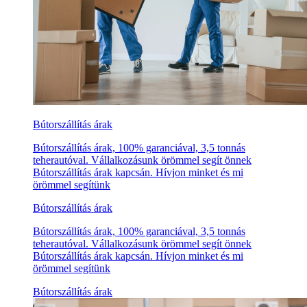
Bútorszállítás árak
Bútorszállítás árak, 100% garanciával, 3,5 tonnás
teherautóval. Vállalkozásunk örömmel segít önnek
Bútorszállítás árak kapcsán. Hívjon minket és mi
örömmel segítünk
Bútorszállítás árak
Bútorszállítás árak, 100% garanciával, 3,5 tonnás
teherautóval. Vállalkozásunk örömmel segít önnek
Bútorszállítás árak kapcsán. Hívjon minket és mi
örömmel segítünk
Bútorszállítás árak