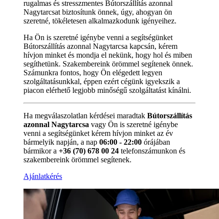
rugalmas és stresszmentes Bútorszállítás azonnal
Nagytarcsat biztosítunk önnek, úgy, ahogyan ön
szeretné, tökéletesen alkalmazkodunk igényeihez.
Ha Ön is szeretné igénybe venni a segítségünket
Bútorszállítás azonnal Nagytarcsa kapcsán, kérem
hívjon minket és mondja el nekünk, hogy hol és miben
segíthetünk. Szakembereink örömmel segítenek önnek.
Számunkra fontos, hogy Ön elégedett legyen
szolgáltatásunkkal, éppen ezért cégünk igyekszik a
piacon elérhető legjobb minőségű szolgáltatást kínálni.
Ha megválaszolatlan kérdései maradtak
Bútorszállítás
azonnal Nagytarcsa
vagy Ön is szeretné igénybe
venni a segítségünket kérem hívjon minket az év
bármelyik napján, a nap
06:00 - 22:00
órájában
bármikor a
+36 (70) 678 00 24
telefonszámunkon és
szakembereink örömmel segítenek.
Ajánlatkérés