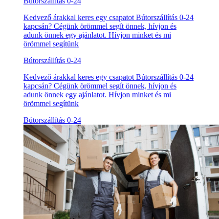
Bútorszállítás 0-24
Kedvező árakkal keres egy csapatot Bútorszállítás 0-24
kapcsán? Cégünk örömmel segít önnek, hívjon és
adunk önnek egy ajánlatot. Hívjon minket és mi
örömmel segítünk
Bútorszállítás 0-24
Kedvező árakkal keres egy csapatot Bútorszállítás 0-24
kapcsán? Cégünk örömmel segít önnek, hívjon és
adunk önnek egy ajánlatot. Hívjon minket és mi
örömmel segítünk
Bútorszállítás 0-24