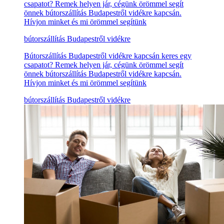
csapatot? Remek helyen jár, cégünk örömmel segít
önnek bútorszállítás Budapestről vidékre kapcsán.
Hívjon minket és mi örömmel segítünk
bútorszállítás Budapestről vidékre
Bútorszállítás Budapestről vidékre kapcsán keres egy
csapatot? Remek helyen jár, cégünk örömmel segít
önnek bútorszállítás Budapestről vidékre kapcsán.
Hívjon minket és mi örömmel segítünk
bútorszállítás Budapestről vidékre