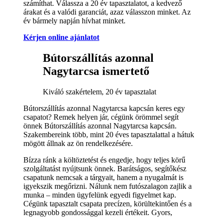
számíthat. Válassza a 20 év tapasztalatot, a kedvező
árakat és a valódi garanciát, azaz válasszon minket. Az
év bármely napján hívhat minket.
Kérjen online ajánlatot
Bútorszállítás azonnal
Nagytarcsa ismertető
Kiváló szakértelem, 20 év tapasztalat
Bútorszállítás azonnal Nagytarcsa kapcsán keres egy
csapatot? Remek helyen jár, cégünk örömmel segít
önnek Bútorszállítás azonnal Nagytarcsa kapcsán.
Szakembereink több, mint 20 éves tapasztalattal a hátuk
mögött állnak az ön rendelkezésére.
Bízza ránk a költöztetést és engedje, hogy teljes körű
szolgáltatást nyújtsunk önnek. Barátságos, segítőkész
csapatunk nemcsak a tárgyait, hanem a nyugalmát is
igyekszik megőrizni. Nálunk nem futószalagon zajlik a
munka – minden ügyfelünk egyedi figyelmet kap.
Cégünk tapasztalt csapata precízen, körültekintően és a
legnagyobb gondossággal kezeli értékeit. Gyors,