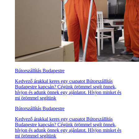
Bútorszállítás Budapestre
Kedvező árakkal keres egy csapatot Bútorszállítás
Budapestre kapcsán? Cégünk örömmel segít önnek,
hívjon és adunk önnek egy ajánlatot. Hívjon minket és
mi örömmel segítünk
Bútorszállítás Budapestre
Kedvező árakkal keres egy csapatot Bútorszállítás
Budapestre kapcsán? Cégünk örömmel segít önnek,
hívjon és adunk önnek egy ajánlatot. Hívjon minket és
mi örömmel segítünk