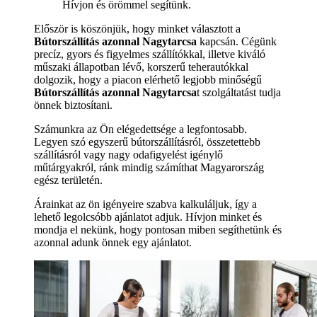
Hívjon és örömmel segítünk.
Először is köszönjük, hogy minket választott a
Bútorszállítás azonnal Nagytarcsa
kapcsán. Cégünk
precíz, gyors és figyelmes szállítókkal, illetve kiváló
műszaki állapotban lévő, korszerű teherautókkal
dolgozik, hogy a piacon elérhető legjobb minőségű
Bútorszállítás azonnal Nagytarcsa
t szolgáltatást tudja
önnek biztosítani.
Számunkra az Ön elégedettsége a legfontosabb.
Legyen szó egyszerű bútorszállításról, összetettebb
szállításról vagy nagy odafigyelést igénylő
műtárgyakról, ránk mindig számíthat Magyarország
egész területén.
Árainkat az ön igényeire szabva kalkuláljuk, így a
lehető legolcsóbb ajánlatot adjuk. Hívjon minket és
mondja el nekünk, hogy pontosan miben segíthetünk és
azonnal adunk önnek egy ajánlatot.