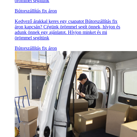
örömmel segítünk
Bútorszállítás fix áron
Kedvező árakkal keres egy csapatot Bútorszállítás fix
áron kapcsán? Cégünk örömmel segít önnek, hívjon és
adunk önnek egy ajánlatot. Hívjon minket és mi
örömmel segítünk
Bútorszállítás fix áron