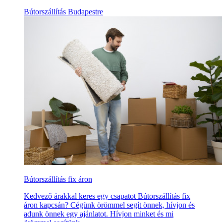
Bútorszállítás Budapestre
Bútorszállítás fix áron
Kedvező árakkal keres egy csapatot Bútorszállítás fix
áron kapcsán? Cégünk örömmel segít önnek, hívjon és
adunk önnek egy ajánlatot. Hívjon minket és mi