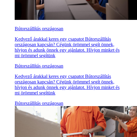
Bútorszállítás országosan
Kedvező árakkal keres egy csapatot Bútorszállítás
országosan kapcsán? Cégünk örömmel segít önnek,
hívjon és adunk önnek egy ajánlatot. Hívjon minket és
mi örömmel segítünk
Bútorszállítás országosan
Kedvező árakkal keres egy csapatot Bútorszállítás
országosan kapcsán? Cégünk örömmel segít önnek,
hívjon és adunk önnek egy ajánlatot. Hívjon minket és
mi örömmel segítünk
Bútorszállítás országosan