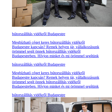
bútorszállítás vidékről Budapestre
Megbízható céget keres bútorszállítás vidékről
Budapestre kapcsán? Remek helyen jár, vállalkozásunk
örömmel segít önnek bútorszállítás vidékről
Budapestreben. Hívjon minket és mi örömmel segítünk
bútorszállítás vidékről Budapestre
Megbízható céget keres bútorszállítás vidékről
Budapestre kapcsán? Remek helyen jár, vállalkozásunk
örömmel segít önnek bútorszállítás vidékről
Budapestreben. Hívjon minket és mi örömmel segítünk
bútorszállítás vidékről Budapestre