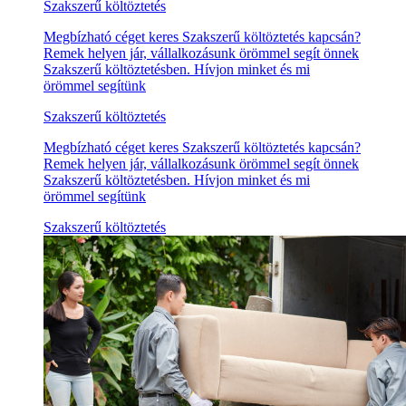
Szakszerű költöztetés
Megbízható céget keres Szakszerű költöztetés kapcsán?
Remek helyen jár, vállalkozásunk örömmel segít önnek
Szakszerű költöztetésben. Hívjon minket és mi
örömmel segítünk
Szakszerű költöztetés
Megbízható céget keres Szakszerű költöztetés kapcsán?
Remek helyen jár, vállalkozásunk örömmel segít önnek
Szakszerű költöztetésben. Hívjon minket és mi
örömmel segítünk
Szakszerű költöztetés