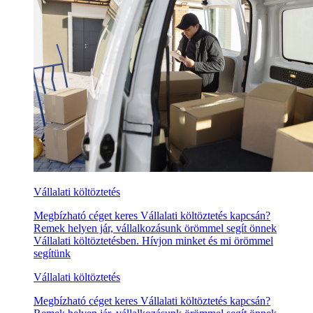
Vállalati költöztetés
Megbízható céget keres Vállalati költöztetés kapcsán?
Remek helyen jár, vállalkozásunk örömmel segít önnek
Vállalati költöztetésben. Hívjon minket és mi örömmel
segítünk
Vállalati költöztetés
Megbízható céget keres Vállalati költöztetés kapcsán?