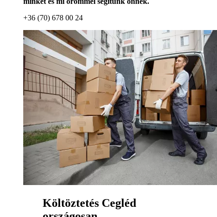
minket és mi örömmel segítünk önnek.
+36 (70) 678 00 24
Költöztetés Cegléd
országosan