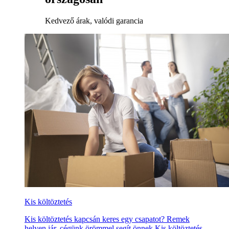
Kedvező árak, valódi garancia
Kis költöztetés
Kis költöztetés kapcsán keres egy csapatot? Remek
helyen jár, cégünk örömmel segít önnek Kis költöztetés