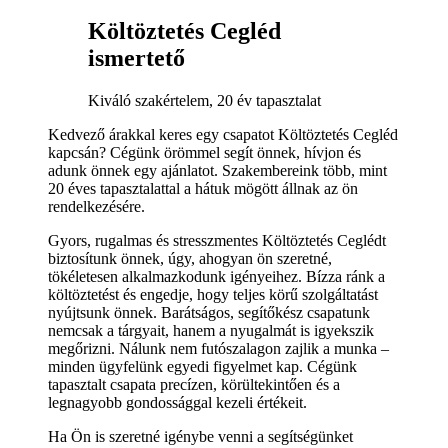
Költöztetés Cegléd
ismertető
Kiváló szakértelem, 20 év tapasztalat
Kedvező árakkal keres egy csapatot Költöztetés Cegléd
kapcsán? Cégünk örömmel segít önnek, hívjon és
adunk önnek egy ajánlatot. Szakembereink több, mint
20 éves tapasztalattal a hátuk mögött állnak az ön
rendelkezésére.
Gyors, rugalmas és stresszmentes Költöztetés Ceglédt
biztosítunk önnek, úgy, ahogyan ön szeretné,
tökéletesen alkalmazkodunk igényeihez. Bízza ránk a
költöztetést és engedje, hogy teljes körű szolgáltatást
nyújtsunk önnek. Barátságos, segítőkész csapatunk
nemcsak a tárgyait, hanem a nyugalmát is igyekszik
megőrizni. Nálunk nem futószalagon zajlik a munka –
minden ügyfelünk egyedi figyelmet kap. Cégünk
tapasztalt csapata precízen, körültekintően és a
legnagyobb gondossággal kezeli értékeit.
Ha Ön is szeretné igénybe venni a segítségünket