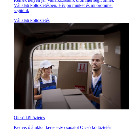
Remek helyen jár, vállalkozásunk örömmel segít önnek
Vállalati költöztetésben. Hívjon minket és mi örömmel
segítünk
Vállalati költöztetés
Olcsó költöztetés
Kedvező árakkal keres egy csapatot Olcsó költöztetés