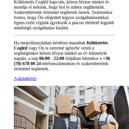
Költöztetés Cegléd kapcsán, kérem hívjon minket és
mondja el nekünk, hogy hol és miben segíthetünk.
Szakembereink örömmel segítenek önnek. Számunkra
fontos, hogy Ön elégedett legyen szolgáltatásunkkal,
éppen ezért cégünk igyekszik a piacon elérhető legjobb
minőségű szolgáltatást kínálni.
Ha megválaszolatlan kérdései maradtak
Költöztetés
Cegléd
vagy Ön is szeretné igénybe venni a
segítségünket kérem hívjon minket az év bármelyik
napján, a nap
06:00 - 22:00
órájában bármikor a
+36
(70) 678 00 24
telefonszámunkon és szakembereink
örömmel segítenek.
Ajánlatkérés