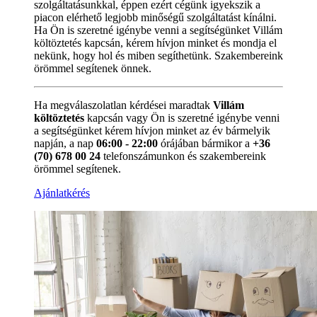
szolgáltatásunkkal, éppen ezért cégünk igyekszik a
piacon elérhető legjobb minőségű szolgáltatást kínálni.
Ha Ön is szeretné igénybe venni a segítségünket Villám
költöztetés kapcsán, kérem hívjon minket és mondja el
nekünk, hogy hol és miben segíthetünk. Szakembereink
örömmel segítenek önnek.
Ha megválaszolatlan kérdései maradtak
Villám
költöztetés
kapcsán vagy Ön is szeretné igénybe venni
a segítségünket kérem hívjon minket az év bármelyik
napján, a nap
06:00 - 22:00
órájában bármikor a
+36
(70) 678 00 24
telefonszámunkon és szakembereink
örömmel segítenek.
Ajánlatkérés