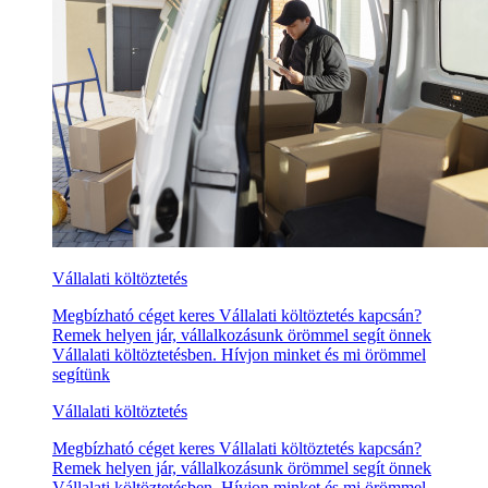
Vállalati költöztetés
Megbízható céget keres Vállalati költöztetés kapcsán?
Remek helyen jár, vállalkozásunk örömmel segít önnek
Vállalati költöztetésben. Hívjon minket és mi örömmel
segítünk
Vállalati költöztetés
Megbízható céget keres Vállalati költöztetés kapcsán?
Remek helyen jár, vállalkozásunk örömmel segít önnek
Vállalati költöztetésben. Hívjon minket és mi örömmel