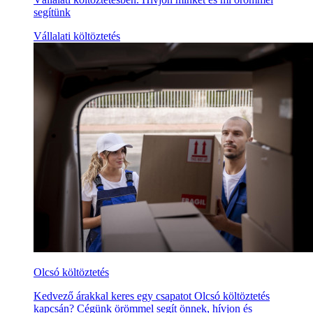
segítünk
Vállalati költöztetés
Olcsó költöztetés
Kedvező árakkal keres egy csapatot Olcsó költöztetés
kapcsán? Cégünk örömmel segít önnek, hívjon és