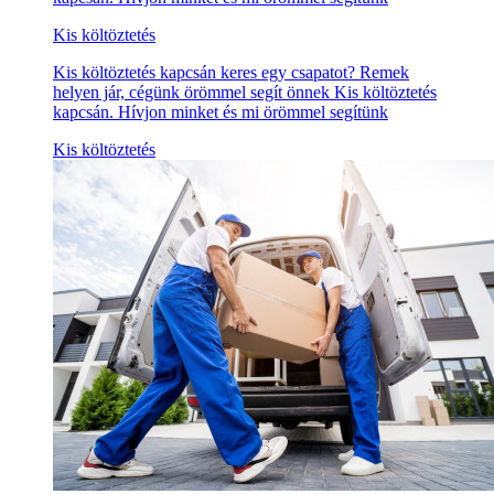
Kis költöztetés
Kis költöztetés kapcsán keres egy csapatot? Remek
helyen jár, cégünk örömmel segít önnek Kis költöztetés
kapcsán. Hívjon minket és mi örömmel segítünk
Kis költöztetés