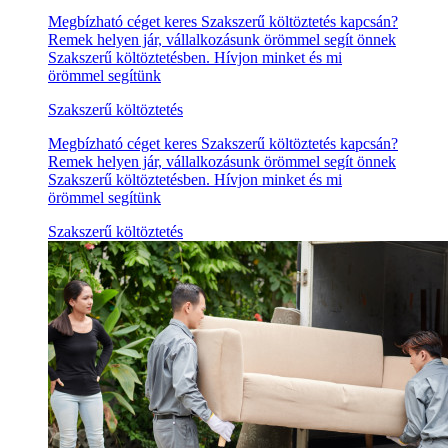
Megbízható céget keres Szakszerű költöztetés kapcsán?
Remek helyen jár, vállalkozásunk örömmel segít önnek
Szakszerű költöztetésben. Hívjon minket és mi
örömmel segítünk
Szakszerű költöztetés
Megbízható céget keres Szakszerű költöztetés kapcsán?
Remek helyen jár, vállalkozásunk örömmel segít önnek
Szakszerű költöztetésben. Hívjon minket és mi
örömmel segítünk
Szakszerű költöztetés