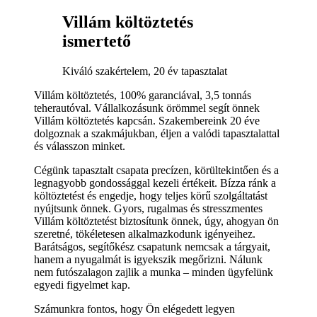
Villám költöztetés
ismertető
Kiváló szakértelem, 20 év tapasztalat
Villám költöztetés, 100% garanciával, 3,5 tonnás
teherautóval. Vállalkozásunk örömmel segít önnek
Villám költöztetés kapcsán. Szakembereink 20 éve
dolgoznak a szakmájukban, éljen a valódi tapasztalattal
és válasszon minket.
Cégünk tapasztalt csapata precízen, körültekintően és a
legnagyobb gondossággal kezeli értékeit. Bízza ránk a
költöztetést és engedje, hogy teljes körű szolgáltatást
nyújtsunk önnek. Gyors, rugalmas és stresszmentes
Villám költöztetést biztosítunk önnek, úgy, ahogyan ön
szeretné, tökéletesen alkalmazkodunk igényeihez.
Barátságos, segítőkész csapatunk nemcsak a tárgyait,
hanem a nyugalmát is igyekszik megőrizni. Nálunk
nem futószalagon zajlik a munka – minden ügyfelünk
egyedi figyelmet kap.
Számunkra fontos, hogy Ön elégedett legyen