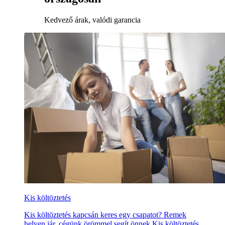
Kedvező árak, valódi garancia
Kis költöztetés
Kis költöztetés kapcsán keres egy csapatot? Remek
helyen jár, cégünk örömmel segít önnek Kis költöztetés