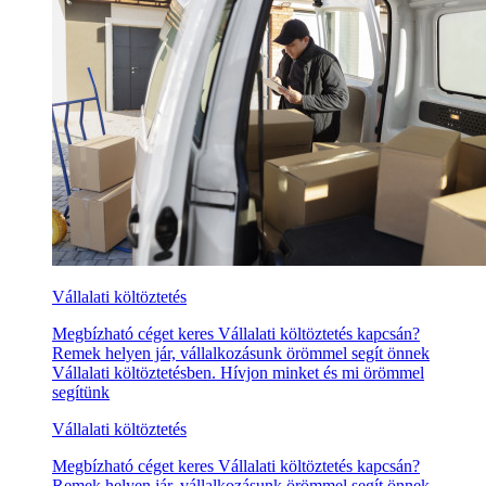
Vállalati költöztetés
Megbízható céget keres Vállalati költöztetés kapcsán?
Remek helyen jár, vállalkozásunk örömmel segít önnek
Vállalati költöztetésben. Hívjon minket és mi örömmel
segítünk
Vállalati költöztetés
Megbízható céget keres Vállalati költöztetés kapcsán?
Remek helyen jár, vállalkozásunk örömmel segít önnek