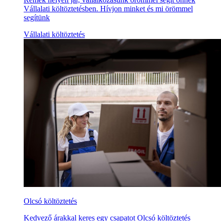
Vállalati költöztetésben. Hívjon minket és mi örömmel
segítünk
Vállalati költöztetés
Olcsó költöztetés
Kedvező árakkal keres egy csapatot Olcsó költöztetés