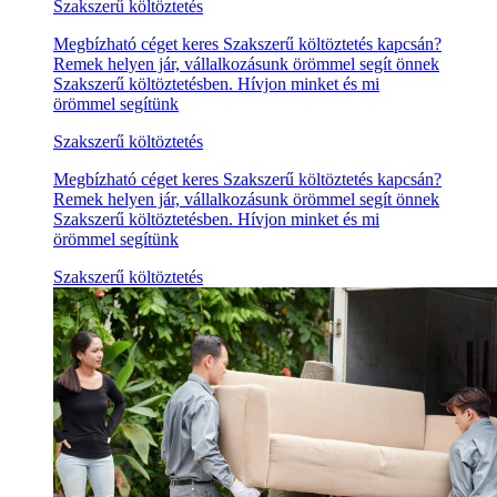
Szakszerű költöztetés
Megbízható céget keres Szakszerű költöztetés kapcsán?
Remek helyen jár, vállalkozásunk örömmel segít önnek
Szakszerű költöztetésben. Hívjon minket és mi
örömmel segítünk
Szakszerű költöztetés
Megbízható céget keres Szakszerű költöztetés kapcsán?
Remek helyen jár, vállalkozásunk örömmel segít önnek
Szakszerű költöztetésben. Hívjon minket és mi
örömmel segítünk
Szakszerű költöztetés