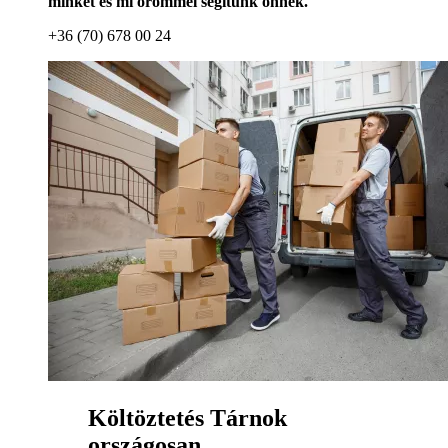
minket és mi örömmel segítünk önnek.
+36 (70) 678 00 24
Költöztetés Tárnok
országosan