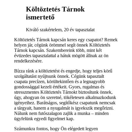
Költöztetés Tárnok
ismertető
Kiváló szakértelem, 20 év tapasztalat
Költöztetés Tárnok kapcsán keres egy csapatot? Remek
helyen jár, cégünk örömmel segít önnek Költöztetés
Tárnok kapcsán. Szakembereink több, mint két
évtizedes tapasztalattal a hátuk mögött állnak az ön
rendelkezésére.
Bízza ránk a költöztetést és engedje, hogy teljes körű
szolgáltatást nyújtsunk önnek. Cégünk tapasztalt
csapata precízen, körültekintően és a legnagyobb
gondossággal kezeli értékeit. Gyors, rugalmas és
stresszmentes Költöztetés Tárnokt biztosítunk önnek,
úgy, ahogyan ön szeretné, tökéletesen alkalmazkodunk
igényeihez. Barátságos, segítőkész csapatunk nemcsak
a tárgyait, hanem a nyugalmát is igyekszik megőrizni.
Nálunk nem futószalagon zajlik a munka – minden
ügyfelünk egyedi figyelmet kap.
Számunkra fontos, hogy Ön elégedett legyen