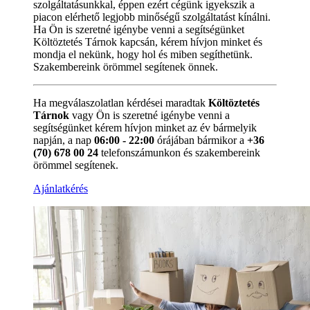
szolgáltatásunkkal, éppen ezért cégünk igyekszik a
piacon elérhető legjobb minőségű szolgáltatást kínálni.
Ha Ön is szeretné igénybe venni a segítségünket
Költöztetés Tárnok kapcsán, kérem hívjon minket és
mondja el nekünk, hogy hol és miben segíthetünk.
Szakembereink örömmel segítenek önnek.
Ha megválaszolatlan kérdései maradtak
Költöztetés
Tárnok
vagy Ön is szeretné igénybe venni a
segítségünket kérem hívjon minket az év bármelyik
napján, a nap
06:00 - 22:00
órájában bármikor a
+36
(70) 678 00 24
telefonszámunkon és szakembereink
örömmel segítenek.
Ajánlatkérés