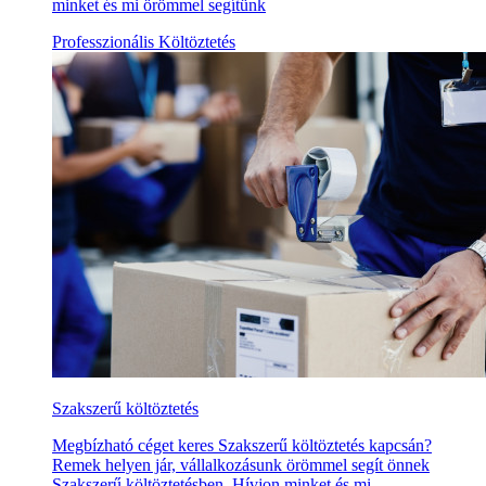
minket és mi örömmel segítünk
Professzionális Költöztetés
Szakszerű költöztetés
Megbízható céget keres Szakszerű költöztetés kapcsán?
Remek helyen jár, vállalkozásunk örömmel segít önnek
Szakszerű költöztetésben. Hívjon minket és mi