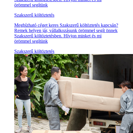
örömmel segítünk
Szakszerű költöztetés
Megbízható céget keres Szakszerű költöztetés kapcsán?
Remek helyen jár, vállalkozásunk örömmel segít önnek
Szakszerű költöztetésben. Hívjon minket és mi
örömmel segítünk
Szakszerű költöztetés