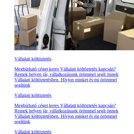
Vállalati költöztetés
Megbízható céget keres Vállalati költöztetés kapcsán?
Remek helyen jár, vállalkozásunk örömmel segít önnek
Vállalati költöztetésben. Hívjon minket és mi örömmel
segítünk
Vállalati költöztetés
Megbízható céget keres Vállalati költöztetés kapcsán?
Remek helyen jár, vállalkozásunk örömmel segít önnek
Vállalati költöztetésben. Hívjon minket és mi örömmel
segítünk
Vállalati költöztetés