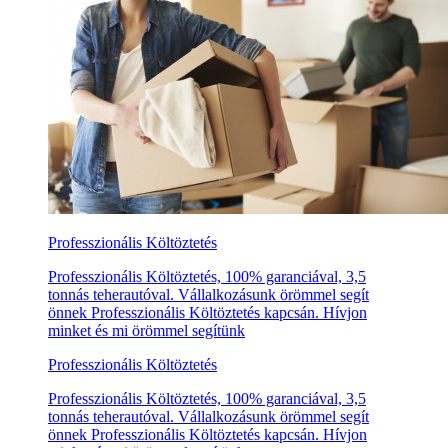
Professzionális Költöztetés
Professzionális Költöztetés, 100% garanciával, 3,5
tonnás teherautóval. Vállalkozásunk örömmel segít
önnek Professzionális Költöztetés kapcsán. Hívjon
minket és mi örömmel segítünk
Professzionális Költöztetés
Professzionális Költöztetés, 100% garanciával, 3,5
tonnás teherautóval. Vállalkozásunk örömmel segít
önnek Professzionális Költöztetés kapcsán. Hívjon