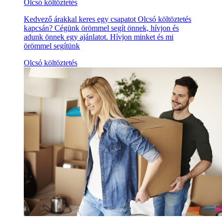
Olcsó költöztetés
Kedvező árakkal keres egy csapatot Olcsó költöztetés
kapcsán? Cégünk örömmel segít önnek, hívjon és
adunk önnek egy ajánlatot. Hívjon minket és mi
örömmel segítünk
Olcsó költöztetés