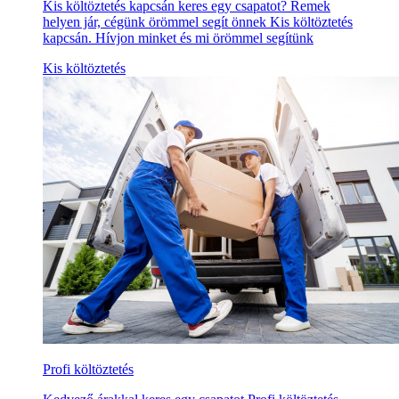
Kis költöztetés kapcsán keres egy csapatot? Remek
helyen jár, cégünk örömmel segít önnek Kis költöztetés
kapcsán. Hívjon minket és mi örömmel segítünk
Kis költöztetés
Profi költöztetés