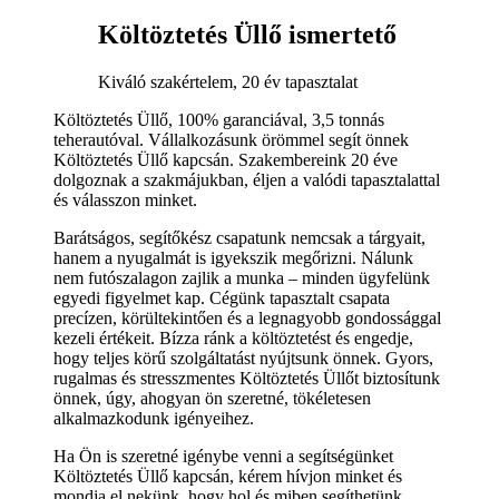
Költöztetés Üllő ismertető
Kiváló szakértelem, 20 év tapasztalat
Költöztetés Üllő, 100% garanciával, 3,5 tonnás
teherautóval. Vállalkozásunk örömmel segít önnek
Költöztetés Üllő kapcsán. Szakembereink 20 éve
dolgoznak a szakmájukban, éljen a valódi tapasztalattal
és válasszon minket.
Barátságos, segítőkész csapatunk nemcsak a tárgyait,
hanem a nyugalmát is igyekszik megőrizni. Nálunk
nem futószalagon zajlik a munka – minden ügyfelünk
egyedi figyelmet kap. Cégünk tapasztalt csapata
precízen, körültekintően és a legnagyobb gondossággal
kezeli értékeit. Bízza ránk a költöztetést és engedje,
hogy teljes körű szolgáltatást nyújtsunk önnek. Gyors,
rugalmas és stresszmentes Költöztetés Üllőt biztosítunk
önnek, úgy, ahogyan ön szeretné, tökéletesen
alkalmazkodunk igényeihez.
Ha Ön is szeretné igénybe venni a segítségünket
Költöztetés Üllő kapcsán, kérem hívjon minket és
mondja el nekünk, hogy hol és miben segíthetünk.