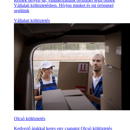
Remek helyen jár, vállalkozásunk örömmel segít önnek
Vállalati költöztetésben. Hívjon minket és mi örömmel
segítünk
Vállalati költöztetés
Olcsó költöztetés
Kedvező árakkal keres egy csapatot Olcsó költöztetés