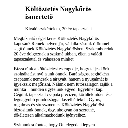
Költöztetés Nagykőrös
ismertető
Kiváló szakértelem, 20 év tapasztalat
Megbízható céget keres Költöztetés Nagykőrös
kapcsán? Remek helyen jár, vállalkozásunk örömmel
segít önnek Költöztetés Nagykőrösben. Szakembereink
20 éve dolgoznak a szakmájukban, éljen a valódi
tapasztalattal és válasszon minket.
Bízza ránk a költöztetést és engedje, hogy teljes körű
szolgáltatást nyújtsunk önnek. Barátságos, segítőkész
csapatunk nemcsak a tárgyait, hanem a nyugalmát is
igyekszik megőrizni. Nálunk nem futószalagon zajlik a
munka – minden ügyfelünk egyedi figyelmet kap.
Cégünk tapasztalt csapata precízen, körültekintően és a
legnagyobb gondossággal kezeli értékeit. Gyors,
rugalmas és stresszmentes Költöztetés Nagykőröst
biztosítunk önnek, úgy, ahogyan ön szeretné,
tökéletesen alkalmazkodunk igényeihez.
Számunkra fontos, hogy Ön elégedett legyen