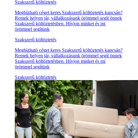
Szakszerű költöztetés
Megbízható céget keres Szakszerű költöztetés kapcsán?
Remek helyen jár, vállalkozásunk örömmel segít önnek
Szakszerű költöztetésben. Hívjon minket és mi
örömmel segítünk
Szakszerű költöztetés
Megbízható céget keres Szakszerű költöztetés kapcsán?
Remek helyen jár, vállalkozásunk örömmel segít önnek
Szakszerű költöztetésben. Hívjon minket és mi
örömmel segítünk
Szakszerű költöztetés