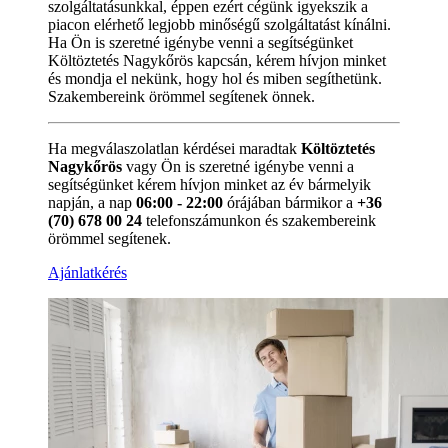
szolgáltatásunkkal, éppen ezért cégünk igyekszik a
piacon elérhető legjobb minőségű szolgáltatást kínálni.
Ha Ön is szeretné igénybe venni a segítségünket
Költöztetés Nagykőrös kapcsán, kérem hívjon minket
és mondja el nekünk, hogy hol és miben segíthetünk.
Szakembereink örömmel segítenek önnek.
Ha megválaszolatlan kérdései maradtak
Költöztetés
Nagykőrös
vagy Ön is szeretné igénybe venni a
segítségünket kérem hívjon minket az év bármelyik
napján, a nap
06:00 - 22:00
órájában bármikor a
+36
(70) 678 00 24
telefonszámunkon és szakembereink
örömmel segítenek.
Ajánlatkérés