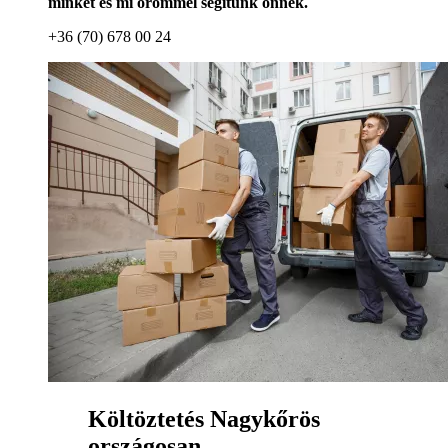
minket és mi örömmel segítünk önnek.
+36 (70) 678 00 24
Költöztetés Nagykőrös
országosan