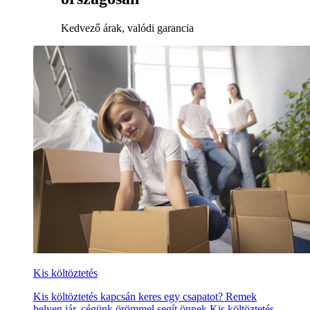
Kedvező árak, valódi garancia
Kis költöztetés
Kis költöztetés kapcsán keres egy csapatot? Remek
helyen jár, cégünk örömmel segít önnek Kis költöztetés