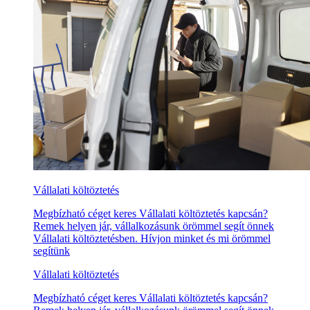
Vállalati költöztetés
Megbízható céget keres Vállalati költöztetés kapcsán?
Remek helyen jár, vállalkozásunk örömmel segít önnek
Vállalati költöztetésben. Hívjon minket és mi örömmel
segítünk
Vállalati költöztetés
Megbízható céget keres Vállalati költöztetés kapcsán?