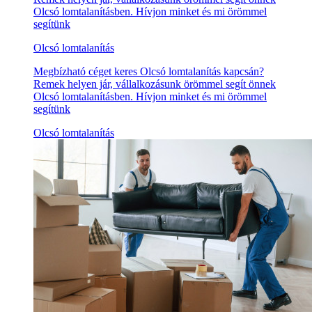
Olcsó lomtalanításben. Hívjon minket és mi örömmel
segítünk
Olcsó lomtalanítás
Megbízható céget keres Olcsó lomtalanítás kapcsán?
Remek helyen jár, vállalkozásunk örömmel segít önnek
Olcsó lomtalanításben. Hívjon minket és mi örömmel
segítünk
Olcsó lomtalanítás