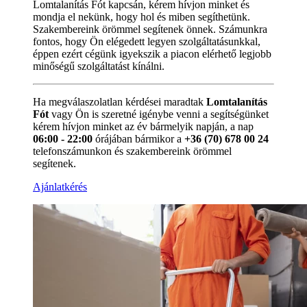
Lomtalanítás Fót kapcsán, kérem hívjon minket és
mondja el nekünk, hogy hol és miben segíthetünk.
Szakembereink örömmel segítenek önnek. Számunkra
fontos, hogy Ön elégedett legyen szolgáltatásunkkal,
éppen ezért cégünk igyekszik a piacon elérhető legjobb
minőségű szolgáltatást kínálni.
Ha megválaszolatlan kérdései maradtak
Lomtalanítás
Fót
vagy Ön is szeretné igénybe venni a segítségünket
kérem hívjon minket az év bármelyik napján, a nap
06:00 - 22:00
órájában bármikor a
+36 (70) 678 00 24
telefonszámunkon és szakembereink örömmel
segítenek.
Ajánlatkérés