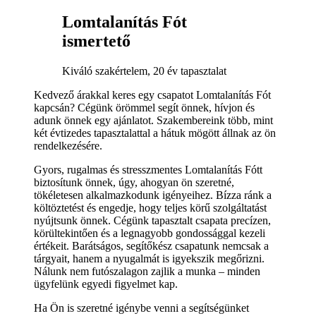
Lomtalanítás Fót
ismertető
Kiváló szakértelem, 20 év tapasztalat
Kedvező árakkal keres egy csapatot Lomtalanítás Fót
kapcsán? Cégünk örömmel segít önnek, hívjon és
adunk önnek egy ajánlatot. Szakembereink több, mint
két évtizedes tapasztalattal a hátuk mögött állnak az ön
rendelkezésére.
Gyors, rugalmas és stresszmentes Lomtalanítás Fótt
biztosítunk önnek, úgy, ahogyan ön szeretné,
tökéletesen alkalmazkodunk igényeihez. Bízza ránk a
költöztetést és engedje, hogy teljes körű szolgáltatást
nyújtsunk önnek. Cégünk tapasztalt csapata precízen,
körültekintően és a legnagyobb gondossággal kezeli
értékeit. Barátságos, segítőkész csapatunk nemcsak a
tárgyait, hanem a nyugalmát is igyekszik megőrizni.
Nálunk nem futószalagon zajlik a munka – minden
ügyfelünk egyedi figyelmet kap.
Ha Ön is szeretné igénybe venni a segítségünket