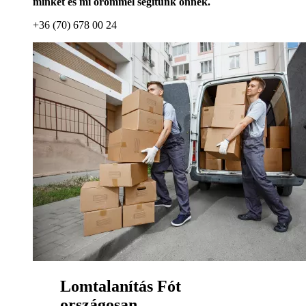
minket és mi örömmel segítünk önnek.
+36 (70) 678 00 24
Lomtalanítás Fót
országosan