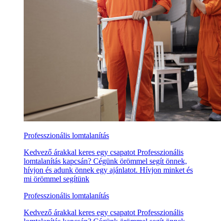
Professzionális lomtalanítás
Kedvező árakkal keres egy csapatot Professzionális
lomtalanítás kapcsán? Cégünk örömmel segít önnek,
hívjon és adunk önnek egy ajánlatot. Hívjon minket és
mi örömmel segítünk
Professzionális lomtalanítás
Kedvező árakkal keres egy csapatot Professzionális