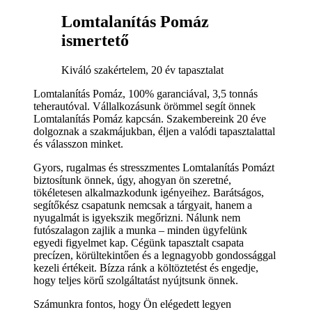
Lomtalanítás Pomáz
ismertető
Kiváló szakértelem, 20 év tapasztalat
Lomtalanítás Pomáz, 100% garanciával, 3,5 tonnás
teherautóval. Vállalkozásunk örömmel segít önnek
Lomtalanítás Pomáz kapcsán. Szakembereink 20 éve
dolgoznak a szakmájukban, éljen a valódi tapasztalattal
és válasszon minket.
Gyors, rugalmas és stresszmentes Lomtalanítás Pomázt
biztosítunk önnek, úgy, ahogyan ön szeretné,
tökéletesen alkalmazkodunk igényeihez. Barátságos,
segítőkész csapatunk nemcsak a tárgyait, hanem a
nyugalmát is igyekszik megőrizni. Nálunk nem
futószalagon zajlik a munka – minden ügyfelünk
egyedi figyelmet kap. Cégünk tapasztalt csapata
precízen, körültekintően és a legnagyobb gondossággal
kezeli értékeit. Bízza ránk a költöztetést és engedje,
hogy teljes körű szolgáltatást nyújtsunk önnek.
Számunkra fontos, hogy Ön elégedett legyen