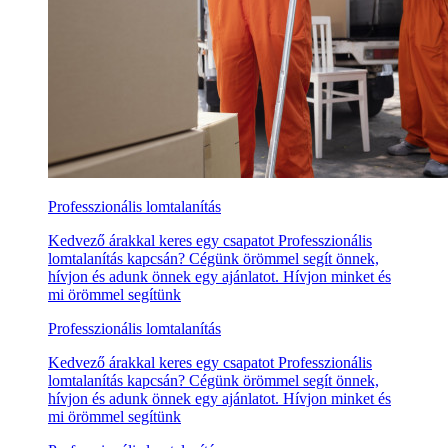
Professzionális lomtalanítás
Kedvező árakkal keres egy csapatot Professzionális
lomtalanítás kapcsán? Cégünk örömmel segít önnek,
hívjon és adunk önnek egy ajánlatot. Hívjon minket és
mi örömmel segítünk
Professzionális lomtalanítás
Kedvező árakkal keres egy csapatot Professzionális
lomtalanítás kapcsán? Cégünk örömmel segít önnek,
hívjon és adunk önnek egy ajánlatot. Hívjon minket és
mi örömmel segítünk