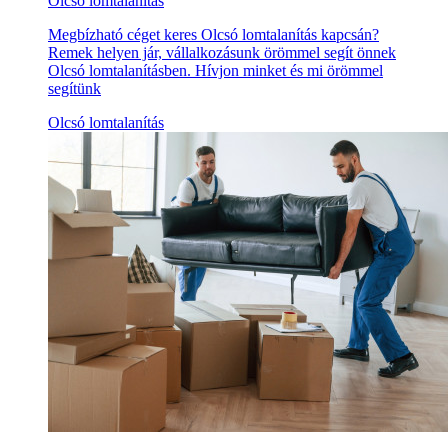
Olcsó lomtalanítás
Megbízható céget keres Olcsó lomtalanítás kapcsán?
Remek helyen jár, vállalkozásunk örömmel segít önnek
Olcsó lomtalanításben. Hívjon minket és mi örömmel
segítünk
Olcsó lomtalanítás