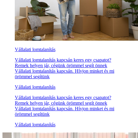
Vállalati lomtalanítás
Vállalati lomtalanítás kapcsán keres egy csapatot?
Remek helyen jár, cégünk örömmel segít önnek
Vállalati lomtalanítás kapcsán. Hívjon minket és mi
örömmel segítünk
Vállalati lomtalanítás
Vállalati lomtalanítás kapcsán keres egy csapatot?
Remek helyen jár, cégünk örömmel segít önnek
Vállalati lomtalanítás kapcsán. Hívjon minket és mi
örömmel segítünk
Vállalati lomtalanítás