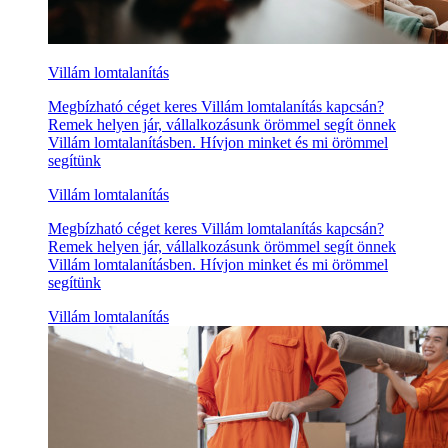
Villám lomtalanítás
Megbízható céget keres Villám lomtalanítás kapcsán?
Remek helyen jár, vállalkozásunk örömmel segít önnek
Villám lomtalanításben. Hívjon minket és mi örömmel
segítünk
Villám lomtalanítás
Megbízható céget keres Villám lomtalanítás kapcsán?
Remek helyen jár, vállalkozásunk örömmel segít önnek
Villám lomtalanításben. Hívjon minket és mi örömmel
segítünk
Villám lomtalanítás