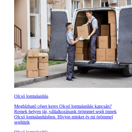
Olcsó lomtalanítás
Megbízható céget keres Olcsó lomtalanítás kapcsán?
Remek helyen jár, vállalkozásunk örömmel segít önnek
Olcsó lomtalanításben. Hívjon minket és mi örömmel
segítünk