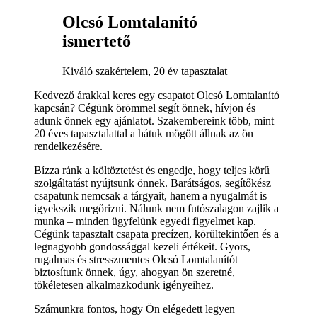
Olcsó Lomtalanító
ismertető
Kiváló szakértelem, 20 év tapasztalat
Kedvező árakkal keres egy csapatot Olcsó Lomtalanító
kapcsán? Cégünk örömmel segít önnek, hívjon és
adunk önnek egy ajánlatot. Szakembereink több, mint
20 éves tapasztalattal a hátuk mögött állnak az ön
rendelkezésére.
Bízza ránk a költöztetést és engedje, hogy teljes körű
szolgáltatást nyújtsunk önnek. Barátságos, segítőkész
csapatunk nemcsak a tárgyait, hanem a nyugalmát is
igyekszik megőrizni. Nálunk nem futószalagon zajlik a
munka – minden ügyfelünk egyedi figyelmet kap.
Cégünk tapasztalt csapata precízen, körültekintően és a
legnagyobb gondossággal kezeli értékeit. Gyors,
rugalmas és stresszmentes Olcsó Lomtalanítót
biztosítunk önnek, úgy, ahogyan ön szeretné,
tökéletesen alkalmazkodunk igényeihez.
Számunkra fontos, hogy Ön elégedett legyen