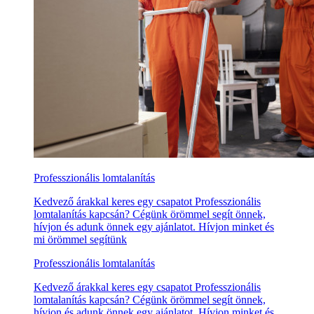
Professzionális lomtalanítás
Kedvező árakkal keres egy csapatot Professzionális
lomtalanítás kapcsán? Cégünk örömmel segít önnek,
hívjon és adunk önnek egy ajánlatot. Hívjon minket és
mi örömmel segítünk
Professzionális lomtalanítás
Kedvező árakkal keres egy csapatot Professzionális
lomtalanítás kapcsán? Cégünk örömmel segít önnek,
hívjon és adunk önnek egy ajánlatot. Hívjon minket és