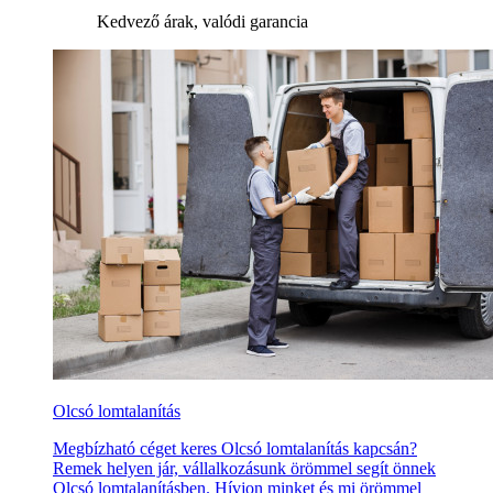
Kedvező árak, valódi garancia
Olcsó lomtalanítás
Megbízható céget keres Olcsó lomtalanítás kapcsán?
Remek helyen jár, vállalkozásunk örömmel segít önnek
Olcsó lomtalanításben. Hívjon minket és mi örömmel