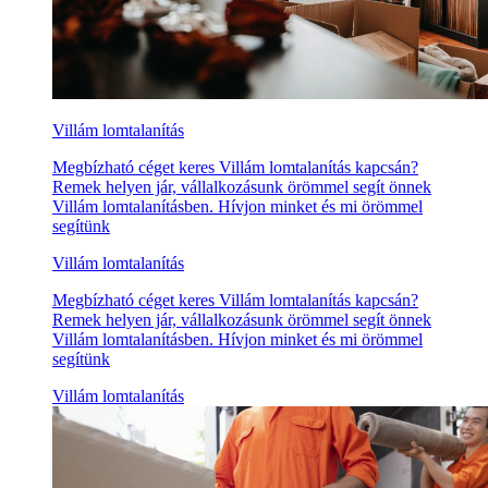
Villám lomtalanítás
Megbízható céget keres Villám lomtalanítás kapcsán?
Remek helyen jár, vállalkozásunk örömmel segít önnek
Villám lomtalanításben. Hívjon minket és mi örömmel
segítünk
Villám lomtalanítás
Megbízható céget keres Villám lomtalanítás kapcsán?
Remek helyen jár, vállalkozásunk örömmel segít önnek
Villám lomtalanításben. Hívjon minket és mi örömmel
segítünk
Villám lomtalanítás