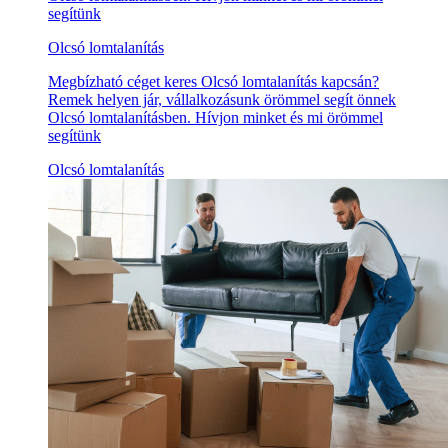
segítünk
Olcsó lomtalanítás
Megbízható céget keres Olcsó lomtalanítás kapcsán?
Remek helyen jár, vállalkozásunk örömmel segít önnek
Olcsó lomtalanításben. Hívjon minket és mi örömmel
segítünk
Olcsó lomtalanítás