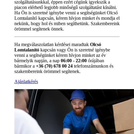
szolgáltatásunkkal, éppen ezért cégünk igyekszik a
piacon elérhető legjobb minőségű szolgáltatást kínálni.
Ha Ön is szeretné igénybe venni a segítségünket Olcsó
Lomtalanító kapcsán, kérem hívjon minket és mondja el
nekünk, hogy hol és miben segíthetünk. Szakembereink
örömmel segítenek önnek.
Ha megválaszolatlan kérdései maradtak
Olcsó
Lomtalanító
kapcsán vagy Ön is szeretné igénybe
venni a segítségünket kérem hívjon minket az év
bármelyik napján, a nap
06:00 - 22:00
órájában
bármikor a
+36 (70) 678 00 24
telefonszámunkon és
szakembereink örömmel segítenek.
Ajánlatkérés