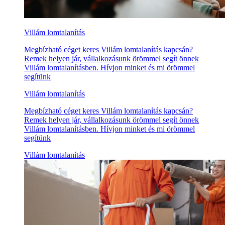
Villám lomtalanítás
Megbízható céget keres Villám lomtalanítás kapcsán?
Remek helyen jár, vállalkozásunk örömmel segít önnek
Villám lomtalanításben. Hívjon minket és mi örömmel
segítünk
Villám lomtalanítás
Megbízható céget keres Villám lomtalanítás kapcsán?
Remek helyen jár, vállalkozásunk örömmel segít önnek
Villám lomtalanításben. Hívjon minket és mi örömmel
segítünk
Villám lomtalanítás