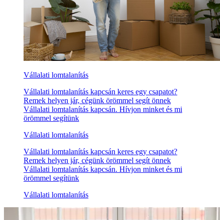
Vállalati lomtalanítás
Vállalati lomtalanítás kapcsán keres egy csapatot?
Remek helyen jár, cégünk örömmel segít önnek
Vállalati lomtalanítás kapcsán. Hívjon minket és mi
örömmel segítünk
Vállalati lomtalanítás
Vállalati lomtalanítás kapcsán keres egy csapatot?
Remek helyen jár, cégünk örömmel segít önnek
Vállalati lomtalanítás kapcsán. Hívjon minket és mi
örömmel segítünk
Vállalati lomtalanítás