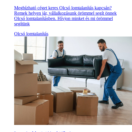
Megbízható céget keres Olcsó lomtalanítás kapcsán?
Remek helyen jár, vállalkozásunk örömmel segít önnek
Olcsó lomtalanításben. Hívjon minket és mi örömmel
segítünk
Olcsó lomtalanítás