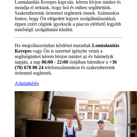
Lomtalanítás Kerepes kapcsán, kérem hívjon minket és
mondja el nekünk, hogy hol és miben segíthetünk.
Szakembereink örömmel segítenek önnek. Számunkra
fontos, hogy Ön elégedett legyen szolgáltatásunkkal,
éppen ezért cégünk igyekszik a piacon elérhető legjobb
minőségű szolgáltatást kínálni.
Ha megválaszolatlan kérdései maradtak
Lomtalanítás
Kerepes
vagy Ön is szeretné igénybe venni a
segítségünket kérem hívjon minket az év bármelyik
napján, a nap
06:00 - 22:00
órájában bármikor a
+36
(70) 678 00 24
telefonszámunkon és szakembereink
örömmel segítenek.
Ajánlatkérés