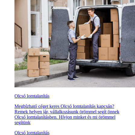
Olcsó lomtalanítás
Megbízható céget keres Olcsó lomtalanítás kapcsán?
Remek helyen jár, vállalkozásunk örömmel segít önnek
Olcsó lomtalanításben. Hívjon minket és mi örömmel
segítünk
Olcsó lomtalanítás