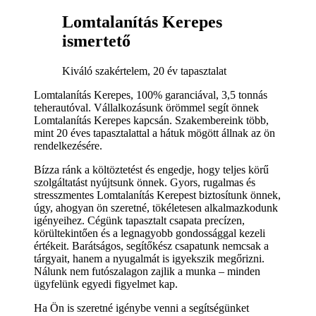
Lomtalanítás Kerepes
ismertető
Kiváló szakértelem, 20 év tapasztalat
Lomtalanítás Kerepes, 100% garanciával, 3,5 tonnás
teherautóval. Vállalkozásunk örömmel segít önnek
Lomtalanítás Kerepes kapcsán. Szakembereink több,
mint 20 éves tapasztalattal a hátuk mögött állnak az ön
rendelkezésére.
Bízza ránk a költöztetést és engedje, hogy teljes körű
szolgáltatást nyújtsunk önnek. Gyors, rugalmas és
stresszmentes Lomtalanítás Kerepest biztosítunk önnek,
úgy, ahogyan ön szeretné, tökéletesen alkalmazkodunk
igényeihez. Cégünk tapasztalt csapata precízen,
körültekintően és a legnagyobb gondossággal kezeli
értékeit. Barátságos, segítőkész csapatunk nemcsak a
tárgyait, hanem a nyugalmát is igyekszik megőrizni.
Nálunk nem futószalagon zajlik a munka – minden
ügyfelünk egyedi figyelmet kap.
Ha Ön is szeretné igénybe venni a segítségünket