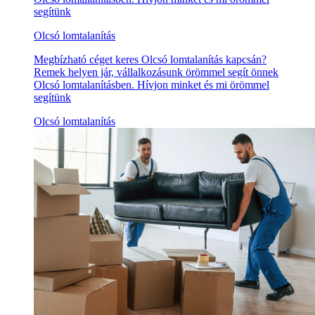
segítünk
Olcsó lomtalanítás
Megbízható céget keres Olcsó lomtalanítás kapcsán?
Remek helyen jár, vállalkozásunk örömmel segít önnek
Olcsó lomtalanításben. Hívjon minket és mi örömmel
segítünk
Olcsó lomtalanítás