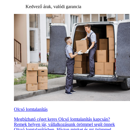
Kedvező árak, valódi garancia
Olcsó lomtalanítás
Megbízható céget keres Olcsó lomtalanítás kapcsán?
Remek helyen jár, vállalkozásunk örömmel segít önnek
Olcsó lomtalanításben. Hívjon minket és mi örömmel