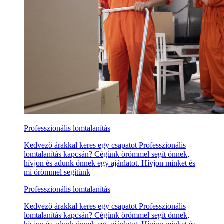
Professzionális lomtalanítás
Kedvező árakkal keres egy csapatot Professzionális
lomtalanítás kapcsán? Cégünk örömmel segít önnek,
hívjon és adunk önnek egy ajánlatot. Hívjon minket és
mi örömmel segítünk
Professzionális lomtalanítás
Kedvező árakkal keres egy csapatot Professzionális
lomtalanítás kapcsán? Cégünk örömmel segít önnek,