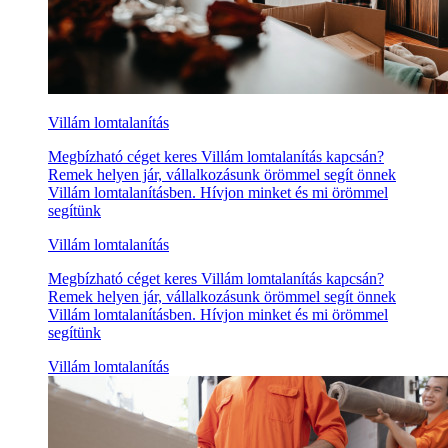
Villám lomtalanítás
Megbízható céget keres Villám lomtalanítás kapcsán?
Remek helyen jár, vállalkozásunk örömmel segít önnek
Villám lomtalanításben. Hívjon minket és mi örömmel
segítünk
Villám lomtalanítás
Megbízható céget keres Villám lomtalanítás kapcsán?
Remek helyen jár, vállalkozásunk örömmel segít önnek
Villám lomtalanításben. Hívjon minket és mi örömmel
segítünk
Villám lomtalanítás