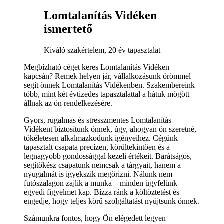
Lomtalanítás Vidéken
ismertető
Kiváló szakértelem, 20 év tapasztalat
Megbízható céget keres Lomtalanítás Vidéken
kapcsán? Remek helyen jár, vállalkozásunk örömmel
segít önnek Lomtalanítás Vidékenben. Szakembereink
több, mint két évtizedes tapasztalattal a hátuk mögött
állnak az ön rendelkezésére.
Gyors, rugalmas és stresszmentes Lomtalanítás
Vidékent biztosítunk önnek, úgy, ahogyan ön szeretné,
tökéletesen alkalmazkodunk igényeihez. Cégünk
tapasztalt csapata precízen, körültekintően és a
legnagyobb gondossággal kezeli értékeit. Barátságos,
segítőkész csapatunk nemcsak a tárgyait, hanem a
nyugalmát is igyekszik megőrizni. Nálunk nem
futószalagon zajlik a munka – minden ügyfelünk
egyedi figyelmet kap. Bízza ránk a költöztetést és
engedje, hogy teljes körű szolgáltatást nyújtsunk önnek.
Számunkra fontos, hogy Ön elégedett legyen