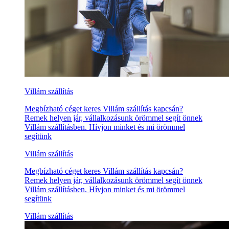
Villám szállítás
Megbízható céget keres Villám szállítás kapcsán?
Remek helyen jár, vállalkozásunk örömmel segít önnek
Villám szállításben. Hívjon minket és mi örömmel
segítünk
Villám szállítás
Megbízható céget keres Villám szállítás kapcsán?
Remek helyen jár, vállalkozásunk örömmel segít önnek
Villám szállításben. Hívjon minket és mi örömmel
segítünk
Villám szállítás