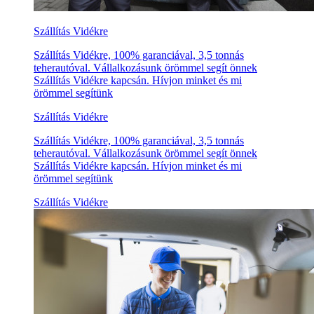
Szállítás Vidékre
Szállítás Vidékre, 100% garanciával, 3,5 tonnás
teherautóval. Vállalkozásunk örömmel segít önnek
Szállítás Vidékre kapcsán. Hívjon minket és mi
örömmel segítünk
Szállítás Vidékre
Szállítás Vidékre, 100% garanciával, 3,5 tonnás
teherautóval. Vállalkozásunk örömmel segít önnek
Szállítás Vidékre kapcsán. Hívjon minket és mi
örömmel segítünk
Szállítás Vidékre