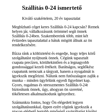
Szállítás 0-24 ismertető
Kiváló szakértelem, 20 év tapasztalat
Megbízható céget keres Szállítás 0-24 kapcsán? Remek
helyen jár, vállalkozásunk örömmel segít önnek
Szállítás 0-24ben. Szakembereink több, mint két
évtizedes tapasztalattal a hátuk mögött állnak az ön
rendelkezésére.
Bízza ránk a költöztetést és engedje, hogy teljes körű
szolgáltatást nyújtsunk önnek. Cégünk tapasztalt
csapata precízen, körültekintően és a legnagyobb
gondossággal kezeli értékeit. Barátságos, segítőkész
csapatunk nemcsak a tárgyait, hanem a nyugalmát is
igyekszik megőrizni. Nálunk nem futószalagon zajlik a
munka – minden ügyfelünk egyedi figyelmet kap.
Gyors, rugalmas és stresszmentes Szállítás 0-24t
biztosítunk önnek, úgy, ahogyan ön szeretné,
tökéletesen alkalmazkodunk igényeihez.
Számunkra fontos, hogy Ön elégedett legyen
szolgáltatásunkkal, éppen ezért cégünk igyekszik a
piacon elérhető legjobb minőségű szolgáltatást kínálni.