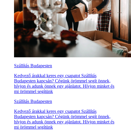
Szállítás Budapesten
Kedvező árakkal keres egy csapatot Szállítás
Budapesten kapcsán? Cégünk örömmel segít önnek,
hívjon és adunk önnek egy ajánlatot. Hívjon minket és
mi örömmel segítünk
Szállítás Budapesten
Kedvező árakkal keres egy csapatot Szállítás
Budapesten kapcsán? Cégünk örömmel segít önnek,
hívjon és adunk önnek egy ajánlatot. Hívjon minket és
mi örömmel segítünk