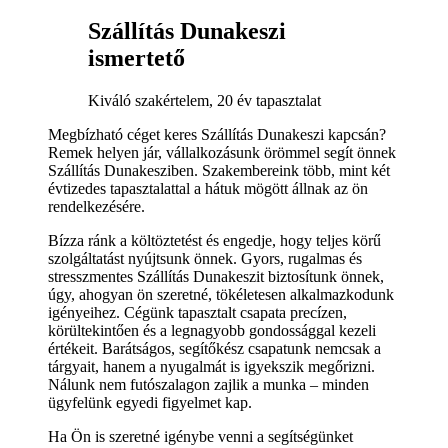
Szállítás Dunakeszi
ismertető
Kiváló szakértelem, 20 év tapasztalat
Megbízható céget keres Szállítás Dunakeszi kapcsán?
Remek helyen jár, vállalkozásunk örömmel segít önnek
Szállítás Dunakesziben. Szakembereink több, mint két
évtizedes tapasztalattal a hátuk mögött állnak az ön
rendelkezésére.
Bízza ránk a költöztetést és engedje, hogy teljes körű
szolgáltatást nyújtsunk önnek. Gyors, rugalmas és
stresszmentes Szállítás Dunakeszit biztosítunk önnek,
úgy, ahogyan ön szeretné, tökéletesen alkalmazkodunk
igényeihez. Cégünk tapasztalt csapata precízen,
körültekintően és a legnagyobb gondossággal kezeli
értékeit. Barátságos, segítőkész csapatunk nemcsak a
tárgyait, hanem a nyugalmát is igyekszik megőrizni.
Nálunk nem futószalagon zajlik a munka – minden
ügyfelünk egyedi figyelmet kap.
Ha Ön is szeretné igénybe venni a segítségünket