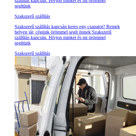
szállítás kapcsán. Hívjon minket és mi örömmel
segítünk
Szakszerű szállítás
Szakszerű szállítás kapcsán keres egy csapatot? Remek
helyen jár, cégünk örömmel segít önnek Szakszerű
szállítás kapcsán. Hívjon minket és mi örömmel
segítünk
Szakszerű szállítás