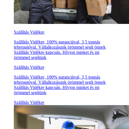
Szállítás Vidékre
Szállítás Vidékre, 100% garanciával, 3,5 tonnás
teherautóval. Vállalkozásunk örömmel segít önnek
Szállítás Vidékre kapcsán. Hívjon minket és mi
örömmel segítünk
Szállítás Vidékre
Szállítás Vidékre, 100% garanciával, 3,5 tonnás
teherautóval. Vállalkozásunk örömmel segít önnek
Szállítás Vidékre kapcsán. Hívjon minket és mi
örömmel segítünk
Szállítás Vidékre