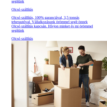
segítünk
Olcsó szállítás
Olcsó szállítás, 100% garanciával, 3,5 tonnás
teherautóval. Vállalkozásunk örömmel segít önnek
Olcsó szállítás kapcsán. Hívjon minket és mi örömmel
segítünk
Olcsó szállítás