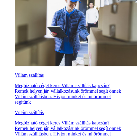
Villám szállítás
Megbízható céget keres Villám szállítás kapcsán?
Remek helyen jár, vállalkozásunk örömmel segít önnek
Villám szállításben. Hívjon minket és mi örömmel
segítünk
Villám szállítás
Megbízható céget keres Villám szállítás kapcsán?
Remek helyen jár, vállalkozásunk örömmel segít önnek
Villám szállításben. Hívjon minket és mi örömmel