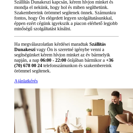
Szállítás Dunakeszi kapcsán, kérem hívjon minket és
mondja el nekünk, hogy hol és miben segíthetünk.
Szakembereink örömmel segítenek önnek. Számunkra
fontos, hogy Ön elégedett legyen szolgáltatásunkkal,
éppen ezért cégünk igyekszik a piacon elérhető legjobb
minőségű szolgáltatást kínálni.
Ha megválaszolatlan kérdései maradtak
Szállítás
Dunakeszi
vagy Ön is szeretné igénybe venni a
segítségünket kérem hívjon minket az év bármelyik
napján, a nap
06:00 - 22:00
órájában bármikor a
+36
(70) 678 00 24
telefonszámunkon és szakembereink
örömmel segítenek.
Ajánlatkérés