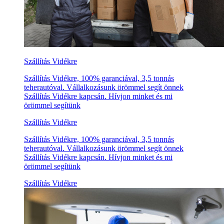
Szállítás Vidékre
Szállítás Vidékre, 100% garanciával, 3,5 tonnás
teherautóval. Vállalkozásunk örömmel segít önnek
Szállítás Vidékre kapcsán. Hívjon minket és mi
örömmel segítünk
Szállítás Vidékre
Szállítás Vidékre, 100% garanciával, 3,5 tonnás
teherautóval. Vállalkozásunk örömmel segít önnek
Szállítás Vidékre kapcsán. Hívjon minket és mi
örömmel segítünk
Szállítás Vidékre