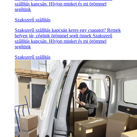
szállítás kapcsán. Hívjon minket és mi örömmel
segítünk
Szakszerű szállítás
Szakszerű szállítás kapcsán keres egy csapatot? Remek
helyen jár, cégünk örömmel segít önnek Szakszerű
szállítás kapcsán. Hívjon minket és mi örömmel
segítünk
Szakszerű szállítás