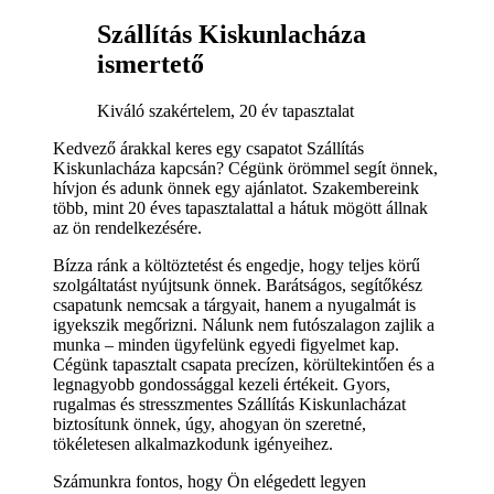
Szállítás Kiskunlacháza
ismertető
Kiváló szakértelem, 20 év tapasztalat
Kedvező árakkal keres egy csapatot Szállítás
Kiskunlacháza kapcsán? Cégünk örömmel segít önnek,
hívjon és adunk önnek egy ajánlatot. Szakembereink
több, mint 20 éves tapasztalattal a hátuk mögött állnak
az ön rendelkezésére.
Bízza ránk a költöztetést és engedje, hogy teljes körű
szolgáltatást nyújtsunk önnek. Barátságos, segítőkész
csapatunk nemcsak a tárgyait, hanem a nyugalmát is
igyekszik megőrizni. Nálunk nem futószalagon zajlik a
munka – minden ügyfelünk egyedi figyelmet kap.
Cégünk tapasztalt csapata precízen, körültekintően és a
legnagyobb gondossággal kezeli értékeit. Gyors,
rugalmas és stresszmentes Szállítás Kiskunlacházat
biztosítunk önnek, úgy, ahogyan ön szeretné,
tökéletesen alkalmazkodunk igényeihez.
Számunkra fontos, hogy Ön elégedett legyen