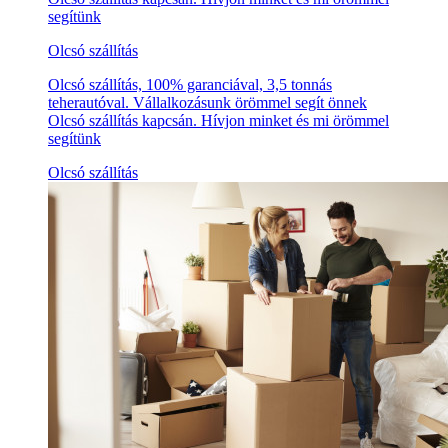
segítünk
Olcsó szállítás
Olcsó szállítás, 100% garanciával, 3,5 tonnás
teherautóval. Vállalkozásunk örömmel segít önnek
Olcsó szállítás kapcsán. Hívjon minket és mi örömmel
segítünk
Olcsó szállítás