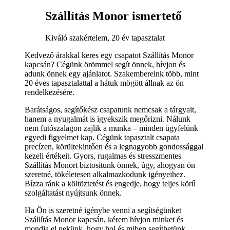
Szállítás Monor ismertető
Kiváló szakértelem, 20 év tapasztalat
Kedvező árakkal keres egy csapatot Szállítás Monor
kapcsán? Cégünk örömmel segít önnek, hívjon és
adunk önnek egy ajánlatot. Szakembereink több, mint
20 éves tapasztalattal a hátuk mögött állnak az ön
rendelkezésére.
Barátságos, segítőkész csapatunk nemcsak a tárgyait,
hanem a nyugalmát is igyekszik megőrizni. Nálunk
nem futószalagon zajlik a munka – minden ügyfelünk
egyedi figyelmet kap. Cégünk tapasztalt csapata
precízen, körültekintően és a legnagyobb gondossággal
kezeli értékeit. Gyors, rugalmas és stresszmentes
Szállítás Monort biztosítunk önnek, úgy, ahogyan ön
szeretné, tökéletesen alkalmazkodunk igényeihez.
Bízza ránk a költöztetést és engedje, hogy teljes körű
szolgáltatást nyújtsunk önnek.
Ha Ön is szeretné igénybe venni a segítségünket
Szállítás Monor kapcsán, kérem hívjon minket és
mondja el nekünk, hogy hol és miben segíthetünk.