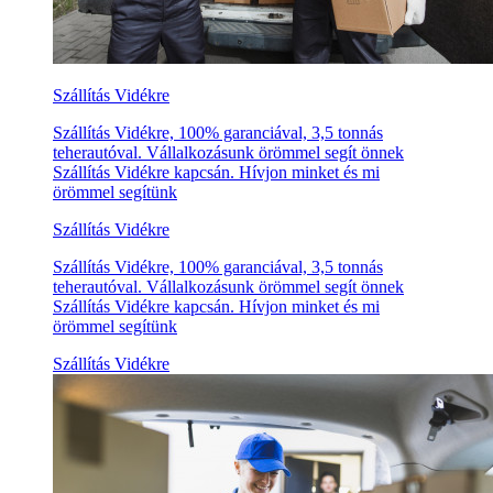
Szállítás Vidékre
Szállítás Vidékre, 100% garanciával, 3,5 tonnás
teherautóval. Vállalkozásunk örömmel segít önnek
Szállítás Vidékre kapcsán. Hívjon minket és mi
örömmel segítünk
Szállítás Vidékre
Szállítás Vidékre, 100% garanciával, 3,5 tonnás
teherautóval. Vállalkozásunk örömmel segít önnek
Szállítás Vidékre kapcsán. Hívjon minket és mi
örömmel segítünk
Szállítás Vidékre