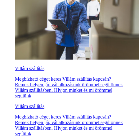
Villám szállítás
Megbízható céget keres Villám szállítás kapcsán?
Remek helyen jár, vállalkozásunk örömmel segít önnek
Villám szállításben. Hívjon minket és mi örömmel
segítünk
Villám szállítás
Megbízható céget keres Villám szállítás kapcsán?
Remek helyen jár, vállalkozásunk örömmel segít önnek
Villám szállításben. Hívjon minket és mi örömmel
segítünk