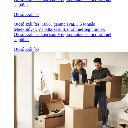
segítünk
Olcsó szállítás
Olcsó szállítás, 100% garanciával, 3,5 tonnás
teherautóval. Vállalkozásunk örömmel segít önnek
Olcsó szállítás kapcsán. Hívjon minket és mi örömmel
segítünk
Olcsó szállítás