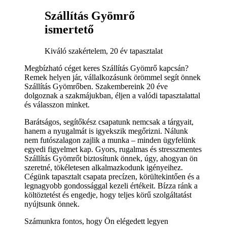
Szállítás Gyömrő
ismertető
Kiváló szakértelem, 20 év tapasztalat
Megbízható céget keres Szállítás Gyömrő kapcsán?
Remek helyen jár, vállalkozásunk örömmel segít önnek
Szállítás Gyömrőben. Szakembereink 20 éve
dolgoznak a szakmájukban, éljen a valódi tapasztalattal
és válasszon minket.
Barátságos, segítőkész csapatunk nemcsak a tárgyait,
hanem a nyugalmát is igyekszik megőrizni. Nálunk
nem futószalagon zajlik a munka – minden ügyfelünk
egyedi figyelmet kap. Gyors, rugalmas és stresszmentes
Szállítás Gyömrőt biztosítunk önnek, úgy, ahogyan ön
szeretné, tökéletesen alkalmazkodunk igényeihez.
Cégünk tapasztalt csapata precízen, körültekintően és a
legnagyobb gondossággal kezeli értékeit. Bízza ránk a
költöztetést és engedje, hogy teljes körű szolgáltatást
nyújtsunk önnek.
Számunkra fontos, hogy Ön elégedett legyen