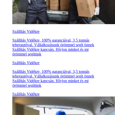
Szállítás Vidékre
Szállítás Vidékre, 100% garanciával, 3,5 tonnás
teherautóval. Vállalkozásunk örömmel segít önnek
Szállítás Vidékre kapcsán. Hívjon minket és mi
örömmel segítünk
Szállítás Vidékre
Szállítás Vidékre, 100% garanciával, 3,5 tonnás
teherautóval. Vállalkozásunk örömmel segít önnek
Szállítás Vidékre kapcsán. Hívjon minket és mi
örömmel segítünk
Szállítás Vidékre