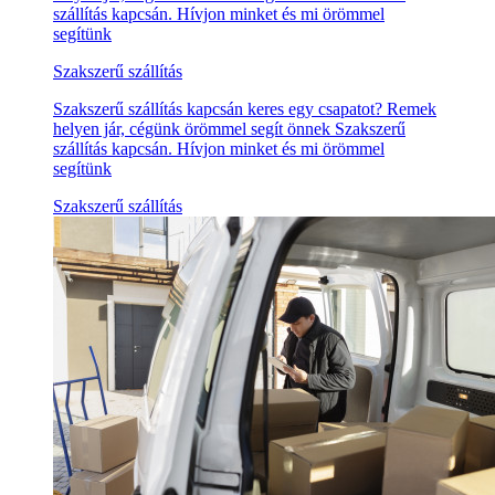
szállítás kapcsán. Hívjon minket és mi örömmel
segítünk
Szakszerű szállítás
Szakszerű szállítás kapcsán keres egy csapatot? Remek
helyen jár, cégünk örömmel segít önnek Szakszerű
szállítás kapcsán. Hívjon minket és mi örömmel
segítünk
Szakszerű szállítás